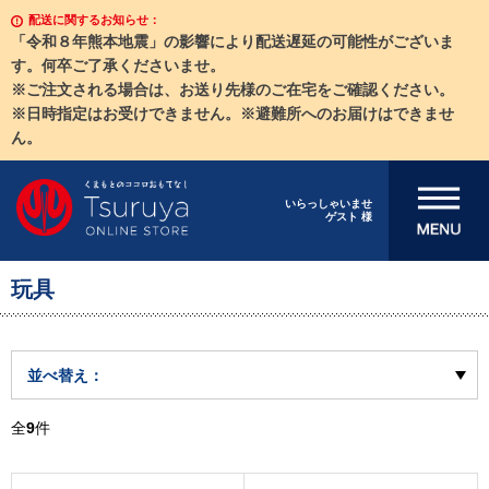
配送に関するお知らせ：
「令和８年熊本地震」の影響により配送遅延の可能性がございま
す。何卒ご了承くださいませ。
※ご注文される場合は、お送り先様のご在宅をご確認ください。
※日時指定はお受けできません。※避難所へのお届けはできませ
ん。
メニューを開
いらっしゃいませ
ゲスト 様
く
玩具
並べ替え：
全
9
件