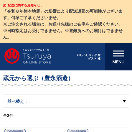
配送に関するお知らせ：
「令和８年熊本地震」の影響により配送遅延の可能性がございま
す。何卒ご了承くださいませ。
※ご注文される場合は、お送り先様のご在宅をご確認ください。
※日時指定はお受けできません。※避難所へのお届けはできませ
ん。
メニューを開
いらっしゃいませ
ゲスト 様
く
蔵元から選ぶ（豊永酒造）
並べ替え：
全
2
件