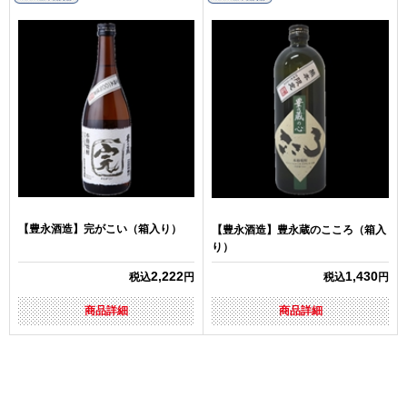
【豊永酒造】完がこい（箱入り）
【豊永酒造】豊永蔵のこころ（箱入
り）
2,222
1,430
税込
円
税込
円
商品詳細
商品詳細