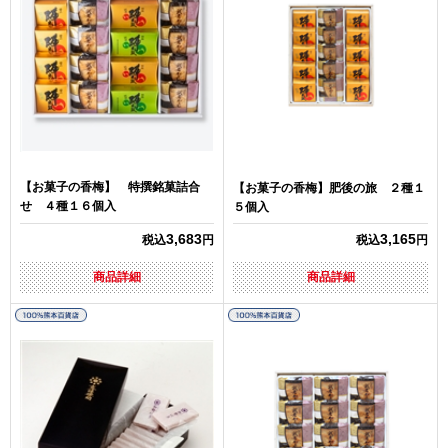
【お菓子の香梅】 特撰銘菓詰合
【お菓子の香梅】肥後の旅 ２種１
せ ４種１６個入
５個入
3,683
3,165
税込
円
税込
円
商品詳細
商品詳細