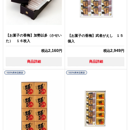
【お菓子の香梅】加勢以多（かせい
【お菓子の香梅】武者がえし １５
た） １６枚入
個入
2,160
2,949
税込
円
税込
円
商品詳細
商品詳細