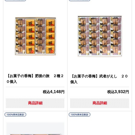
【お菓子の香梅】肥後の旅 ２種２
【お菓子の香梅】武者がえし ２０
０個入
個入
4,148
3,932
税込
円
税込
円
商品詳細
商品詳細