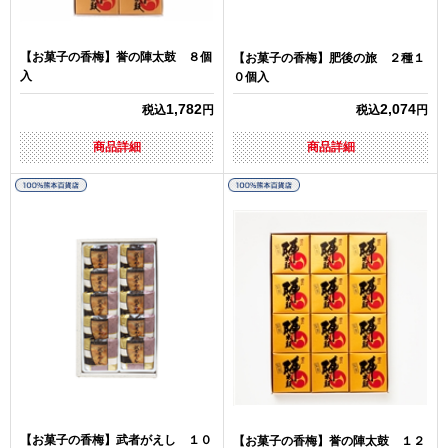
【お菓子の香梅】誉の陣太鼓 ８個
【お菓子の香梅】肥後の旅 ２種１
入
０個入
1,782
2,074
税込
円
税込
円
商品詳細
商品詳細
【お菓子の香梅】武者がえし １０
【お菓子の香梅】誉の陣太鼓 １２