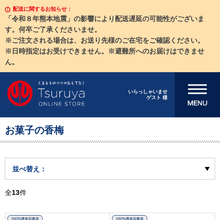
配送に関するお知らせ：
「令和８年熊本地震」の影響により配送遅延の可能性がございま
す。何卒ご了承くださいませ。
※ご注文される場合は、お送り先様のご在宅をご確認ください。
※日時指定はお受けできません。※避難所へのお届けはできませ
ん。
メニューを開
いらっしゃいませ
ゲスト 様
く
お菓子の香梅
並べ替え：
全
13
件