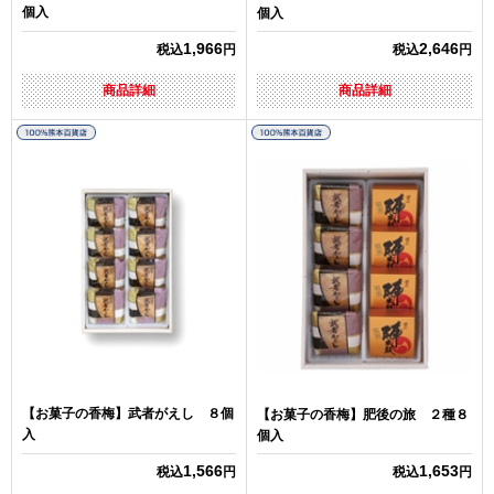
個入
個入
1,966
2,646
税込
円
税込
円
商品詳細
商品詳細
【お菓子の香梅】武者がえし ８個
【お菓子の香梅】肥後の旅 ２種８
入
個入
1,566
1,653
税込
円
税込
円