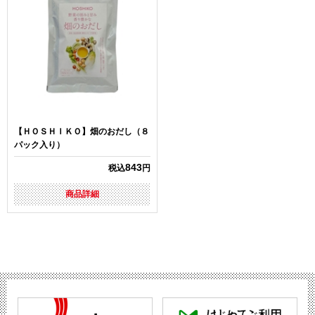
【ＨＯＳＨＩＫＯ】畑のおだし（８
パック入り）
843
税込
円
商品詳細