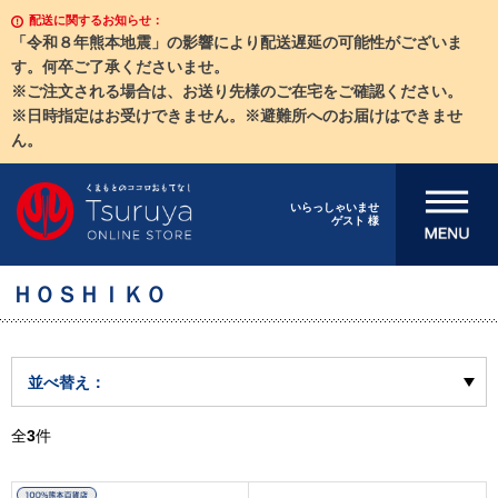
配送に関するお知らせ：
「令和８年熊本地震」の影響により配送遅延の可能性がございま
す。何卒ご了承くださいませ。
※ご注文される場合は、お送り先様のご在宅をご確認ください。
※日時指定はお受けできません。※避難所へのお届けはできませ
ん。
メニューを開
いらっしゃいませ
ゲスト 様
く
ＨＯＳＨＩＫＯ
並べ替え：
全
3
件