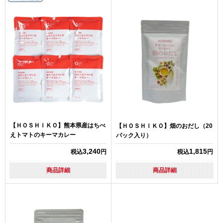
【ＨＯＳＨＩＫＯ】熊本県産はちべ
【ＨＯＳＨＩＫＯ】畑のおだし（20
えトマトのキーマカレー
パック入り）
3,240
1,815
税込
円
税込
円
商品詳細
商品詳細