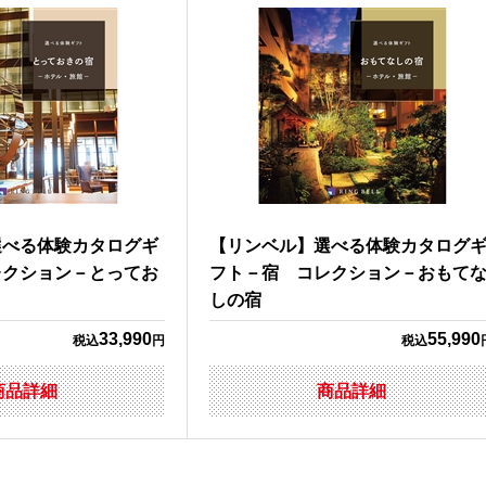
選べる体験カタログギ
【リンベル】選べる体験カタログ
レクション－とってお
フト－宿 コレクション－おもて
しの宿
33,990
55,990
税込
円
税込
商品詳細
商品詳細