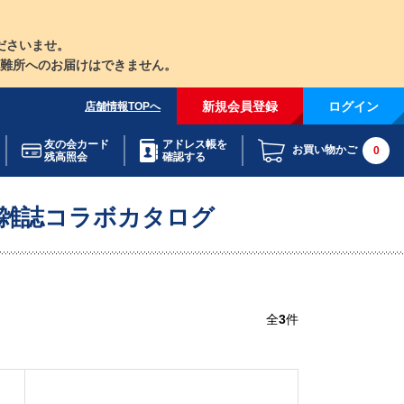
ださいませ。
難所へのお届けはできません。
新規会員登録
ログイン
店舗情報TOPへ
友の会カード
アドレス帳を
お買い物かご
0
残高照会
確認する
・雑誌コラボカタログ
全
3
件