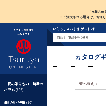
「令和８年
※ご注文される場合は、お送り
いらっしゃいませ ゲスト 様
カタログ
並べ替え：
～夏の贈りもの～鶴屋の
お中元
(896)
催し物・特集
(10)