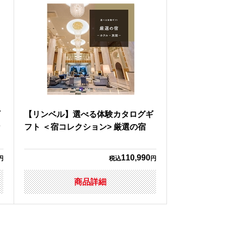
ギ
【リンベル】選べる体験カタログギ
な
フト ＜宿コレクション> 厳選の宿
110,990
円
税込
円
商品詳細