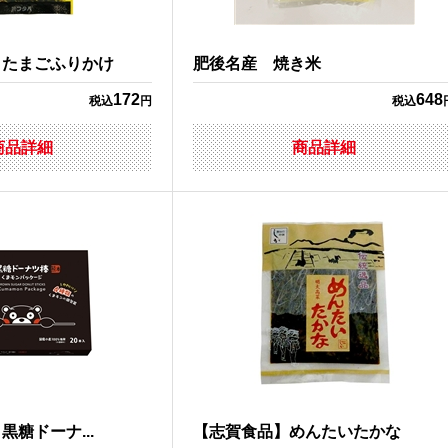
りたまごふりかけ
肥後名産 焼き米
172
648
税込
円
税込
商品詳細
商品詳細
糖ドーナ...
【志賀食品】めんたいたかな