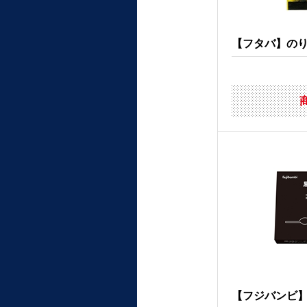
【フタバ】の
【フジバンビ】黒