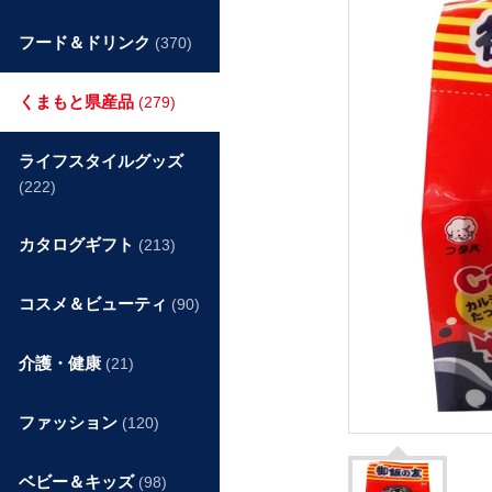
フード＆ドリンク
(370)
くまもと県産品
(279)
ライフスタイルグッズ
(222)
カタログギフト
(213)
コスメ＆ビューティ
(90)
介護・健康
(21)
ファッション
(120)
ベビー＆キッズ
(98)