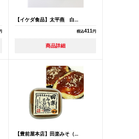
【イケダ食品】太平燕 白...
411
円
税込
円
商品詳細
【豊前屋本店】田楽みそ（...