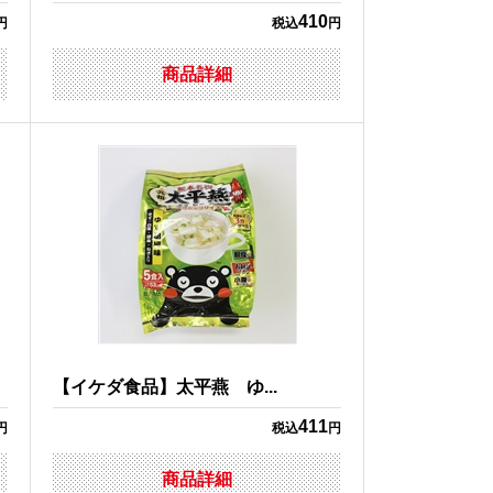
410
円
税込
円
商品詳細
【イケダ食品】太平燕 ゆ...
411
円
税込
円
商品詳細