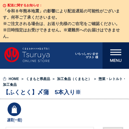
配送に関するお知らせ：
「令和８年熊本地震」の影響により配送遅延の可能性がございま
す。何卒ご了承くださいませ。
※ご注文される場合は、お送り先様のご在宅をご確認ください。
※日時指定はお受けできません。※避難所へのお届けはできませ
ん。
メニューを開
いらっしゃいませ
ゲスト 様
く
HOME
くまもと県産品
加工食品（くまもと）
惣菜・レトルト・
加工食品
【ふくとく】〆蒲 5本入り※