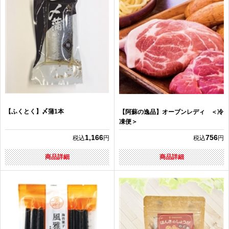
【ふくとく】〆蒲1本
【阿蘇の逸品】オーブンレディ ＜冷
凍便＞
1,166
756
税込
円
税込
円
商品詳細
商品詳細