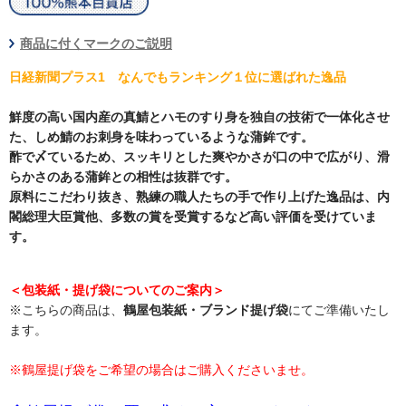
商品に付くマークのご説明
日経新聞プラス1 なんでもランキング１位に選ばれた逸品
鮮度の高い国内産の真鯖とハモのすり身を独自の技術で一体化させ
た、しめ鯖のお刺身を味わっているような蒲鉾です。
酢で〆ているため、スッキリとした爽やかさが口の中で広がり、滑
らかさのある蒲鉾との相性は抜群です。
原料にこだわり抜き、熟練の職人たちの手で作り上げた逸品は、内
閣総理大臣賞他、多数の賞を受賞するなど高い評価を受けていま
す。
＜包装紙・提げ袋についてのご案内＞
※こちらの商品は、
鶴屋包装紙・ブランド提げ袋
にてご準備いたし
ます。
※鶴屋提げ袋をご希望の場合はご購入くださいませ。