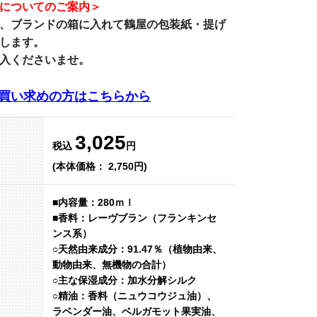
についてのご案内＞
、ブランドの箱に入れて鶴屋の包装紙・提げ
します。
入くださいませ。
買い求めの方はこちらから
3,025
税込
円
(本体価格： 2,750円)
■内容量：280ｍｌ
■香料：レーヴブラン（フランキンセ
ンス系）
○天然由来成分：91.47％（植物由来、
動物由来、無機物の合計）
○主な保湿成分：加水分解シルク
○精油：香料（ニュウコウジュ油）、
ラベンダー油、ベルガモット果実油、