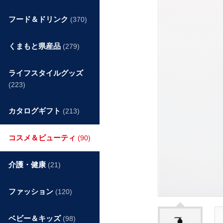
フード＆ドリンク
(370)
くまもと県産品
(279)
ライフスタイルグッズ
(223)
カタログギフト
(213)
コスメ＆ビューティ
(90)
介護・健康
(21)
ファッション
(120)
ベビー＆キッズ
(98)