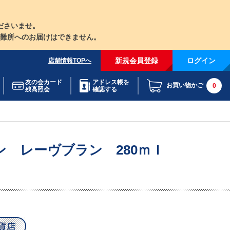
ださいませ。
難所へのお届けはできません。
新規会員登録
ログイン
店舗情報TOPへ
友の会カード
アドレス帳を
お買い物かご
0
残高照会
確認する
 レーヴブラン 280ｍｌ