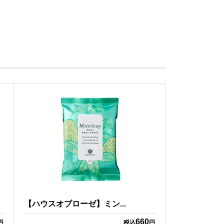
【ハウスオブローゼ】ミン...
660
円
税込
円