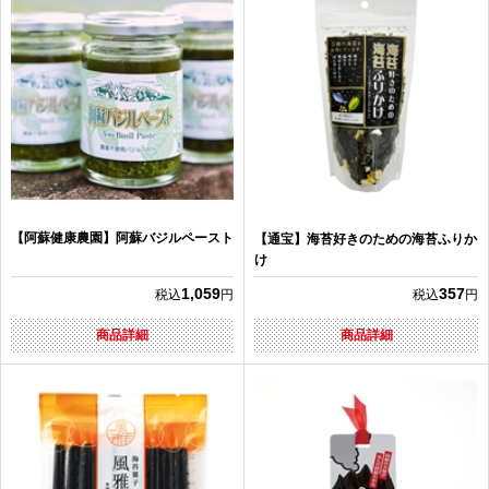
【阿蘇健康農園】阿蘇バジルペースト
【通宝】海苔好きのための海苔ふりか
け
1,059
357
税込
円
税込
円
商品詳細
商品詳細