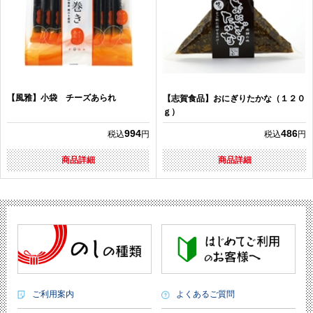
【風雅】小袋 チーズあられ
【志賀食品】おにぎりたかな（１２０
ｇ）
994
486
税込
円
税込
円
商品詳細
商品詳細
ご利用案内
よくあるご質問