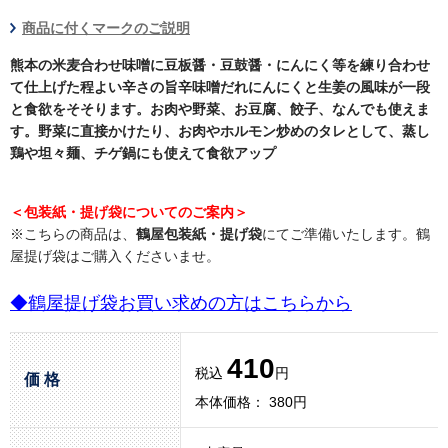
商品に付くマークのご説明
熊本の米麦合わせ味噌に豆板醤・豆鼓醤・にんにく等を練り合わせ
て仕上げた程よい辛さの旨辛味噌だれにんにくと生姜の風味が一段
と食欲をそそります。お肉や野菜、お豆腐、餃子、なんでも使えま
す。野菜に直接かけたり、お肉やホルモン炒めのタレとして、蒸し
鶏や坦々麺、チゲ鍋にも使えて食欲アップ
＜包装紙・提げ袋についてのご案内＞
※こちらの商品は、
鶴屋包装紙・提げ袋
にてご準備いたします。鶴
屋提げ袋はご購入くださいませ。
◆鶴屋提げ袋お買い求めの方はこちらから
410
税込
円
価 格
本体価格： 380円