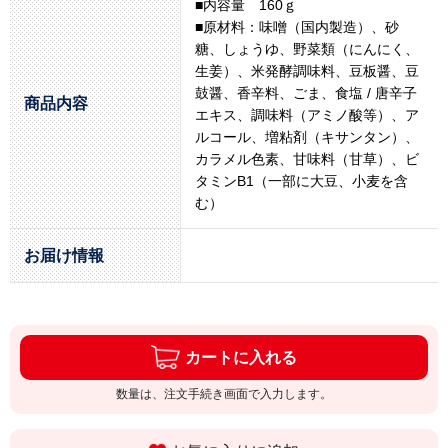
■内容量 160ｇ
■原材料：味噌（国内製造）、砂
糖、しょうゆ、野菜類（にんにく、
生姜）、米発酵調味料、豆板醤、豆
鼓醤、香辛料、ごま、食塩 / 唐辛子
商品内容
エキス、調味料（アミノ酸等）、ア
ルコール、増粘剤（キサンタン）、
カラメル色素、甘味料（甘草）、ビ
タミンB1（一部に大豆、小麦を含
む）
お届け情報
カートに入れる
数量は、注文手続き画面で入力します。