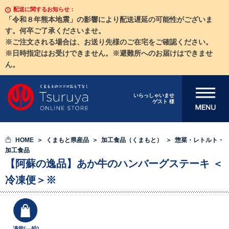
配送に関するお知らせ：
「令和８年熊本地震」の影響により配送遅延の可能性がございま
す。何卒ご了承くださいませ。
※ご注文される場合は、お送り先様のご在宅をご確認ください。
※日時指定はお受けできません。※避難所へのお届けはできませ
ん。
メニューを開
いらっしゃいませ
ゲスト 様
く
HOME
くまもと県産品
加工食品（くまもと）
惣菜・レトルト・
加工食品
【阿蘇の逸品】あか牛のハンバーグステーキ ＜
冷凍便＞※