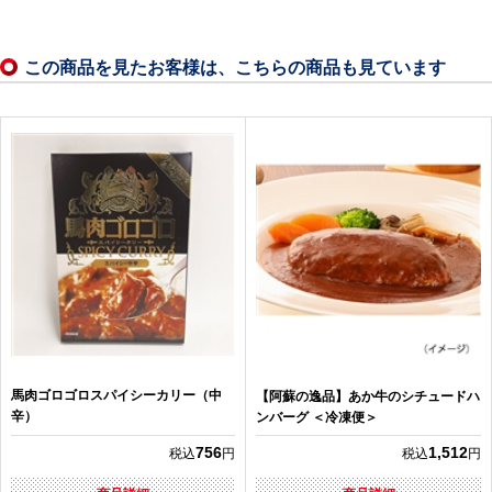
この商品を見たお客様は、こちらの商品も見ています
馬肉ゴロゴロスパイシーカリー（中
【阿蘇の逸品】あか牛のシチュードハ
辛）
ンバーグ ＜冷凍便＞
756
1,512
税込
円
税込
円