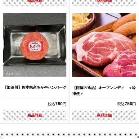
商品詳細
商品詳細
【加茂川】熊本県産あか牛ハンバーグ
【阿蘇の逸品】オーブンレディ ＜冷
凍便＞
780
756
税込
円
税込
円
商品詳細
商品詳細