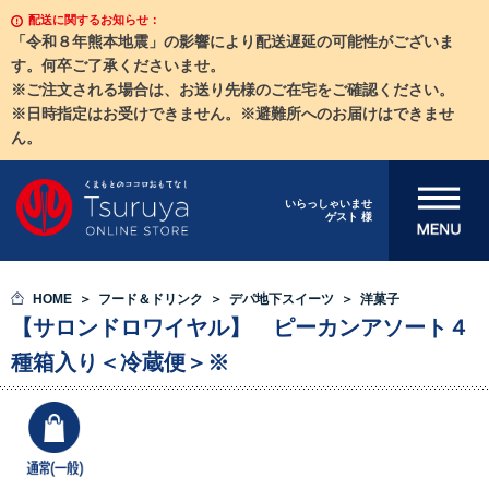
配送に関するお知らせ：
「令和８年熊本地震」の影響により配送遅延の可能性がございま
す。何卒ご了承くださいませ。
※ご注文される場合は、お送り先様のご在宅をご確認ください。
※日時指定はお受けできません。※避難所へのお届けはできませ
ん。
メニューを開
いらっしゃいませ
ゲスト 様
く
HOME
フード＆ドリンク
デパ地下スイーツ
洋菓子
【サロンドロワイヤル】 ピーカンアソート４
種箱入り＜冷蔵便＞※