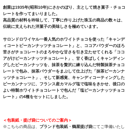
創業は1935年(昭和10年)にさかのぼり、主として焼き菓子・チョコ
レートを作ってまいりました。
高品質の材料を吟味して、丁寧に作り上げた珠玉の商品の数々は、
伝統に支えられた洋菓子の美味しさを極めています。
サロンドロワイヤル一番人気のホワイトチョコを使った「キャンデ
ィコートピーカンナッツチョコレート」と、ココアパウダーのほろ
苦さがチョコレートのまろやかな甘さを引き立たせてくれる「ココ
アがけピーカンナッツチョコレート」、甘く香ばしくキャンディン
グしたピーカンナッツを、抹茶を贅沢に練り込んだ特製抹茶チョコ
レートで包み、抹茶パウダーをまぶして仕上げた「抹茶ピーカンナ
ッツチョコレート」、そして新感覚、キャンディコーティングした
ピーカンナッツに、フランス産カマルグ塩で塩味をきかせ、後口の
よい特製ホワイトチョコレートで包んだ「塩ピーカンナッツチョコ
レート」の4種をセットにしました。
＜包装紙・提げ袋についてのご案内＞
※こちらの商品は、
ブランド包装紙・鶴屋提げ袋
にてご準備いたし