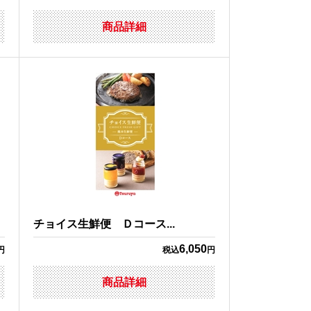
商品詳細
チョイス生鮮便 Ｄコース...
6,050
円
税込
円
商品詳細