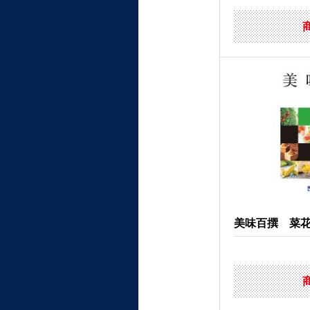
美味百撰 菜