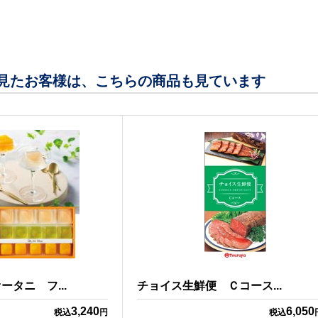
見たお客様は、こちらの商品も見ています
タニ フ...
チョイス生鮮便 Ｃコース...
3,240
6,050
税込
円
税込