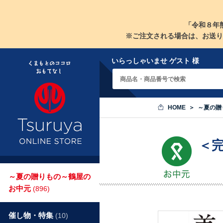
「令和８年
※ご注文される場合は、お送り
いらっしゃいませ ゲスト 様
HOME
～夏の贈
＜
～夏の贈りもの～鶴屋の
お中元
(896)
催し物・特集
(10)