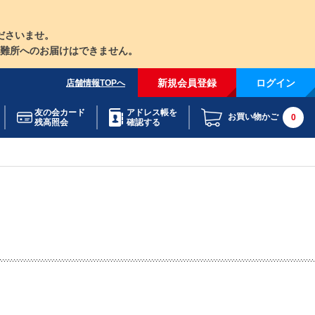
ださいませ。
難所へのお届けはできません。
新規会員登録
ログイン
店舗情報TOPへ
友の会カード
アドレス帳を
お買い物かご
0
残高照会
確認する