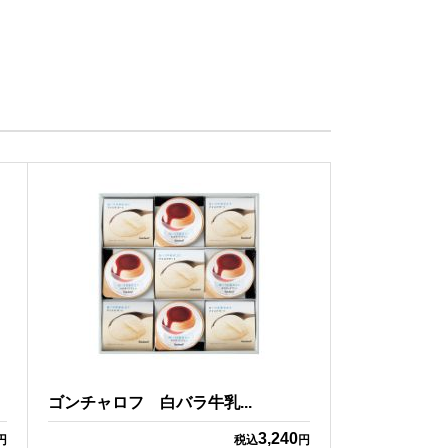
ゴンチャロフ 白バラ牛乳...
3,240
円
税込
円