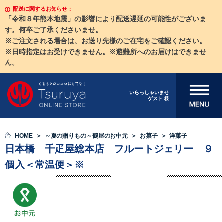
配送に関するお知らせ：
「令和８年熊本地震」の影響により配送遅延の可能性がございま
す。何卒ご了承くださいませ。
※ご注文される場合は、お送り先様のご在宅をご確認ください。
※日時指定はお受けできません。※避難所へのお届けはできませ
ん。
メニューを開
いらっしゃいませ
ゲスト 様
く
HOME
～夏の贈りもの～鶴屋のお中元
お菓子
洋菓子
日本橋 千疋屋総本店 フルートジェリー ９
個入＜常温便＞※