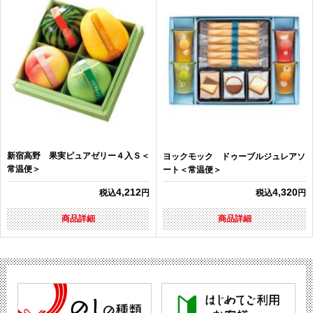
新宿高野 果実ピュアゼリー４入Ｓ＜
ヨックモック ドゥーブルジュレアソ
常温便＞
ート＜常温便＞
4,212
4,320
税込
円
税込
円
商品詳細
商品詳細