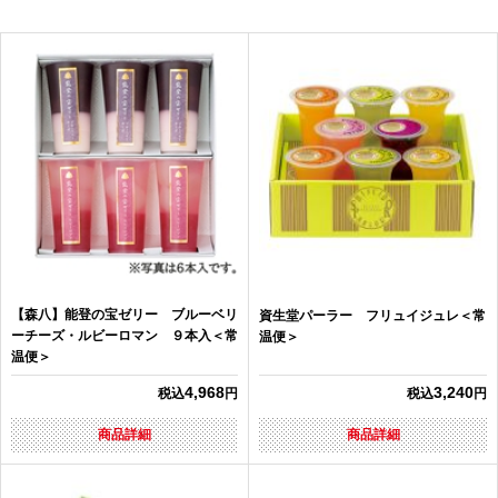
【森八】能登の宝ゼリー ブルーベリ
資生堂パーラー フリュイジュレ＜常
ーチーズ・ルビーロマン ９本入＜常
温便＞
温便＞
4,968
3,240
税込
円
税込
円
商品詳細
商品詳細