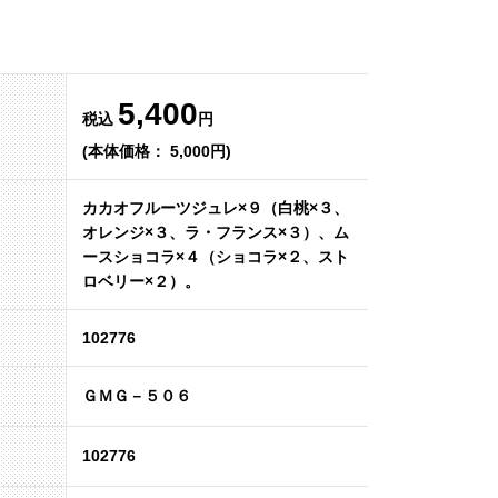
5,400
税込
円
(本体価格： 5,000円)
カカオフルーツジュレ×９（白桃×３、
オレンジ×３、ラ・フランス×３）、ム
ースショコラ×４（ショコラ×２、スト
ロベリー×２）。
102776
ＧＭＧ－５０６
102776