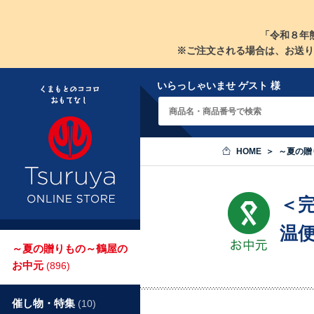
「令和８年
※ご注文される場合は、お送り
いらっしゃいませ ゲスト 様
HOME
～夏の贈
＜
温
～夏の贈りもの～鶴屋の
お中元
(896)
催し物・特集
(10)