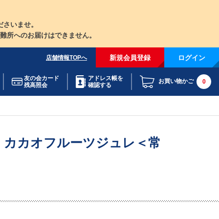
ださいませ。
難所へのお届けはできません。
新規会員登録
ログイン
店舗情報TOPへ
友の会カード
アドレス帳を
お買い物かご
0
残高照会
確認する
 カカオフルーツジュレ＜常