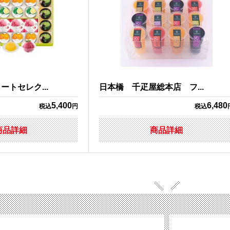
トセレク...
日本橋 千疋屋総本店 フ...
5,400
6,480
税込
円
税込
商品詳細
商品詳細