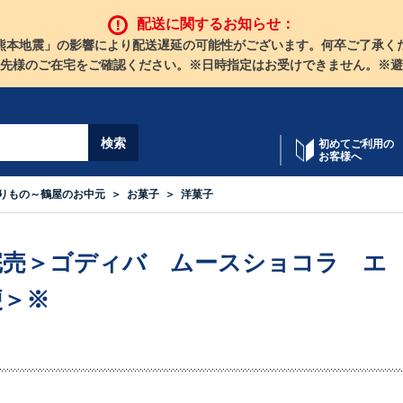
配送に関するお知らせ：
熊本地震」の影響により配送遅延の可能性がございます。何卒ご了承く
先様のご在宅をご確認ください。※日時指定はお受けできません。※避
初めてご利用の
お客様へ
りもの～鶴屋のお中元
お菓子
洋菓子
完売＞ゴディバ ムースショコラ エ
便＞※