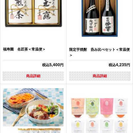
福寿園 名匠茶＜常温便＞
限定芋焼酎 呑み比べセット＜常温便
＞
5,400
4,235
税込
円
税込
円
商品詳細
商品詳細