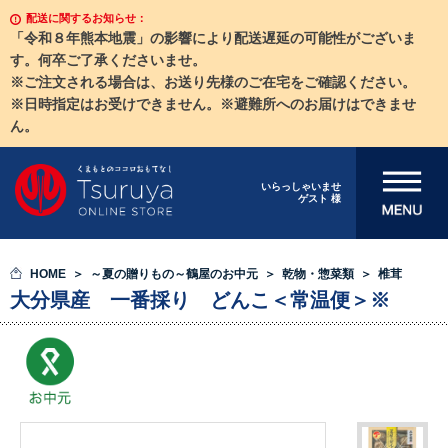
配送に関するお知らせ：
「令和８年熊本地震」の影響により配送遅延の可能性がございま
す。何卒ご了承くださいませ。
※ご注文される場合は、お送り先様のご在宅をご確認ください。
※日時指定はお受けできません。※避難所へのお届けはできませ
ん。
メニューを開
いらっしゃいませ
ゲスト 様
く
HOME
～夏の贈りもの～鶴屋のお中元
乾物・惣菜類
椎茸
大分県産 一番採り どんこ＜常温便＞※