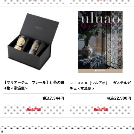
【マリアージュ フレール】紅茶の贈
ｕｌｕａｏ（ウルアオ） ガステルガ
り物＜常温便＞
チェ＜常温便＞
7,344
22,990
税込
円
税込
円
商品詳細
商品詳細