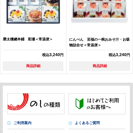
榮太樓總本鋪 彩瀬＜常温便＞
にんべん 至福の一椀おみそ汁・お吸
物詰合せ＜常温便＞
3,240
3,240
税込
円
税込
円
商品詳細
商品詳細
ご利用案内
よくあるご質問