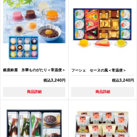
銀座鈴屋 氷華ものがたり＜常温便＞
フーシェ セーヌの風＜常温便＞
3,240
3,240
税込
円
税込
円
商品詳細
商品詳細