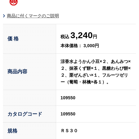
商品に付くマークのご説明
3,240
税込
円
価 格
本体価格： 3,000円
涼香水ようかん小豆×２、あんみつ×
２、抹茶くず餅×１、黒糖わらび餅×
商品内容
２、栗ぜんざい×１、フルーツゼリ
ー（葡萄・林檎×各１）。
109550
カタログコード
109550
規格
ＲＳ３０