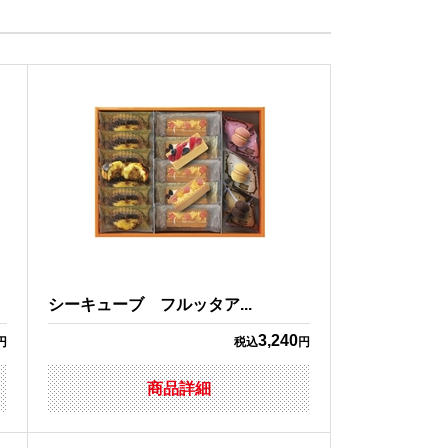
シーキューブ フルッタア...
3,240
円
税込
円
商品詳細