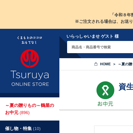
「令和８年
※ご注文される場合は、お送り
いらっしゃいませ ゲスト 様
HOME
～夏の贈
資
～夏の贈りもの～鶴屋の
お中元
(896)
催し物・特集
(10)