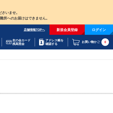
ださいませ。
難所へのお届けはできません。
新規会員登録
ログイン
店舗情報TOPへ
友の会カード
アドレス帳を
お買い物かご
0
残高照会
確認する