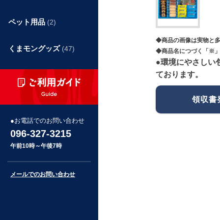
ペット用品
(2)
◆商品の画像は実物と
くまモングッズ
(47)
◆商品名につづく「※」
●環境にやさしい
ております。
領収書
お電話でのお問い合わせ
096-327-3215
午前10時～午後7時
メールでのお問い合わせ