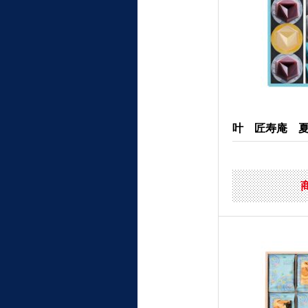
叶 匠寿庵 