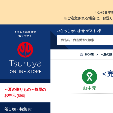
「令和８年
※ご注文される場合は、お送り
いらっしゃいませ ゲスト 様
HOME
～夏の贈
＜
～夏の贈りもの～鶴屋の
お中元
(896)
催し物・特集
(6)