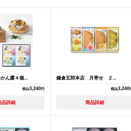
ん露４個...
鎌倉五郎本店 月寄せ ２...
3,240
3,240
税込
円
税込
商品詳細
商品詳細