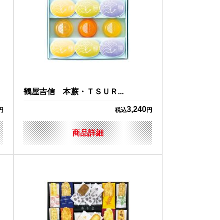
鶴屋吉信 本蕨・ＴＳＵＲ...
3,240
円
税込
円
商品詳細