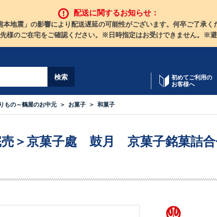
配送に関するお知らせ：
熊本地震」の影響により配送遅延の可能性がございます。何卒ご了承く
先様のご在宅をご確認ください。※日時指定はお受けできません。※避
初めてご利用の
お客様へ
りもの～鶴屋のお中元
お菓子
和菓子
完売＞京菓子處 鼓月 京菓子銘菓詰合