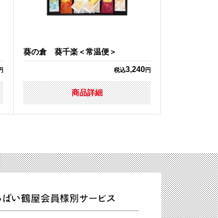
葵の倉 葵千楽＜常温便＞
3,240
円
税込
円
商品詳細