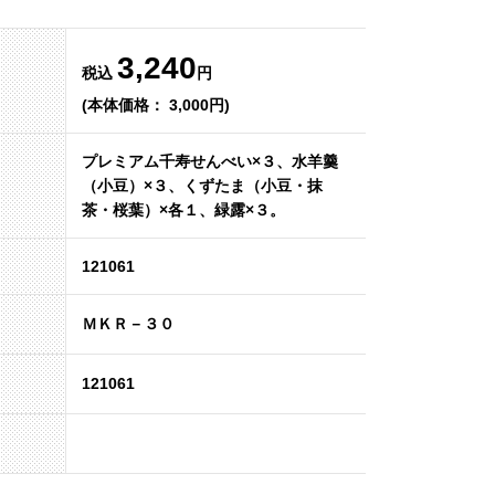
3,240
税込
円
(本体価格： 3,000円)
プレミアム千寿せんべい×３、水羊羹
（小豆）×３、くずたま（小豆・抹
茶・桜葉）×各１、緑露×３。
121061
ＭＫＲ－３０
121061