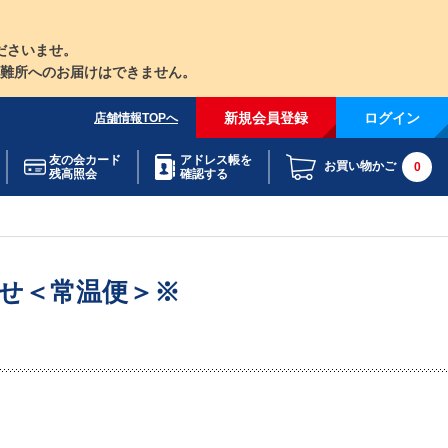
ださいませ。
難所へのお届けはできません。
新規会員登録
ログイン
店舗情報TOPへ
友の会カード
アドレス帳を
お買い物かご
0
残高照会
確認する
せ＜常温便＞※