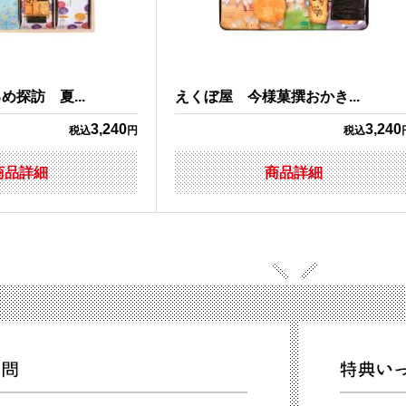
探訪 夏...
えくぼ屋 今様菓撰おかき...
3,240
3,240
税込
円
税込
商品詳細
商品詳細