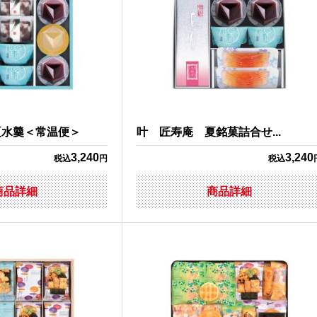
夏水羹＜常温便＞
叶 匠寿庵 夏銘菓詰合せ...
3,240
3,240
税込
円
税込
商品詳細
商品詳細