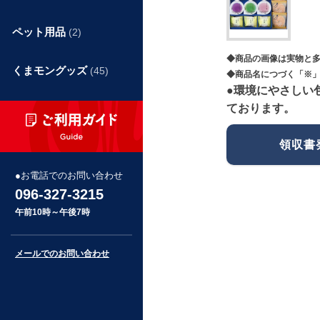
ペット用品
(2)
◆商品の画像は実物と
くまモングッズ
(45)
◆商品名につづく「※」
●環境にやさしい
ております。
領収書
お電話でのお問い合わせ
096-327-3215
午前10時～午後7時
メールでのお問い合わせ