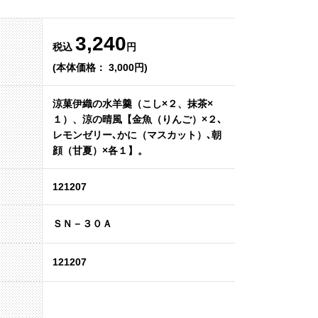
3,240
税込
円
(本体価格： 3,000円)
涼菓伊織の水羊羹（こし×２、抹茶×
１）、涼の晴風【金魚（りんご）×２､
レモンゼリー､かに（マスカット）､朝
顔（甘夏）×各１】。
121207
ＳＮ－３０Ａ
121207