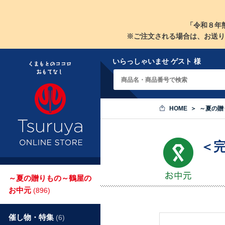
「令和８年
※ご注文される場合は、お送り
いらっしゃいませ ゲスト 様
HOME
～夏の贈
＜
～夏の贈りもの～鶴屋の
お中元
(896)
催し物・特集
(6)