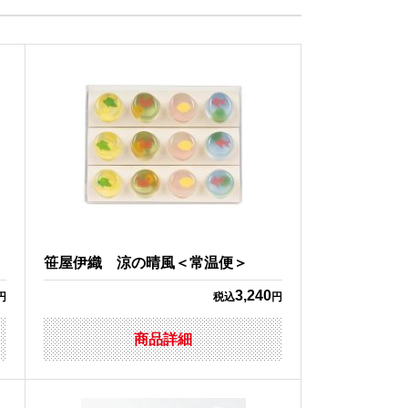
笹屋伊織 涼の晴風＜常温便＞
3,240
円
税込
円
商品詳細