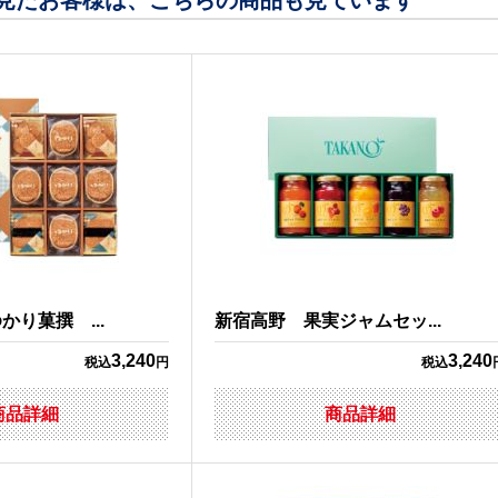
見たお客様は、こちらの商品も見ています
り菓撰 ...
新宿高野 果実ジャムセッ...
3,240
3,240
税込
円
税込
商品詳細
商品詳細