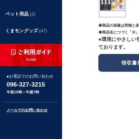
ペット用品
(2)
◆商品の画像は実物と
くまモングッズ
(47)
◆商品名につづく「※」
●環境にやさしい
ております。
領収書
お電話でのお問い合わせ
096-327-3215
午前10時～午後7時
メールでのお問い合わせ