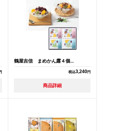
鶴屋吉信 まめかん露４個...
3,240
円
税込
円
商品詳細