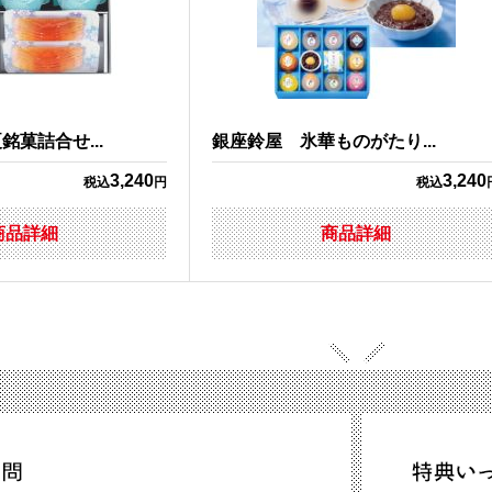
菓詰合せ...
銀座鈴屋 氷華ものがたり...
3,240
3,240
税込
円
税込
商品詳細
商品詳細