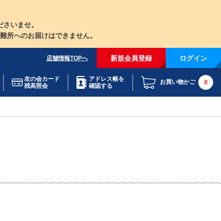
ださいませ。
難所へのお届けはできません。
新規会員登録
ログイン
店舗情報TOPへ
友の会カード
アドレス帳を
お買い物かご
0
残高照会
確認する