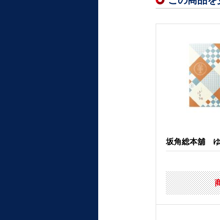
この商品を
坂角総本舖 ゆか