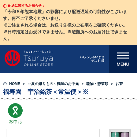
配送に関するお知らせ：
「令和８年熊本地震」の影響により配送遅延の可能性がございま
す。何卒ご了承くださいませ。
※ご注文される場合は、お送り先様のご在宅をご確認ください。
※日時指定はお受けできません。※避難所へのお届けはできませ
ん。
メニューを開
いらっしゃいませ
ゲスト 様
く
HOME
～夏の贈りもの～鶴屋のお中元
乾物・惣菜類
お茶
福寿園 宇治銘茶＜常温便＞※