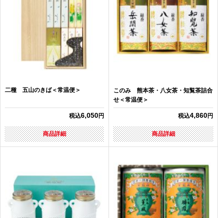
二種 五山のきば＜常温便＞
このみ 熊本茶・八女茶・知覧茶詰合
せ＜常温便＞
6,050
4,860
税込
円
税込
円
商品詳細
商品詳細