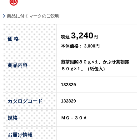
商品に付くマークのご説明
3,240
税込
円
価 格
本体価格： 3,000円
煎茶銀閣８０ｇ×１、かぶせ茶朝露
商品内容
８０ｇ×１。（紙缶入）
132829
カタログコード
132829
規格
ＭＧ－３０Ａ
お届け情報