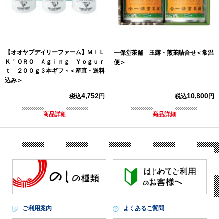
【オオヤブデイリーファーム】ＭＩＬ
一保堂茶舗 玉露・煎茶詰合せ＜常温
Ｋ＇ＯＲＯ Ａｇｉｎｇ Ｙｏｇｕｒ
便＞
ｔ ２００ｇ３本ギフト＜産直・送料
込み＞
4,752
10,800
税込
円
税込
円
商品詳細
商品詳細
ご利用案内
よくあるご質問