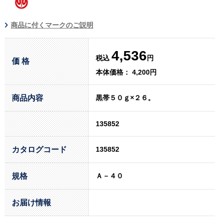
商品に付くマークのご説明
4,536
税込
円
価 格
本体価格： 4,200円
商品内容
黒帯５０ｇ×２６。
135852
カタログコード
135852
規格
Ａ－４０
お届け情報