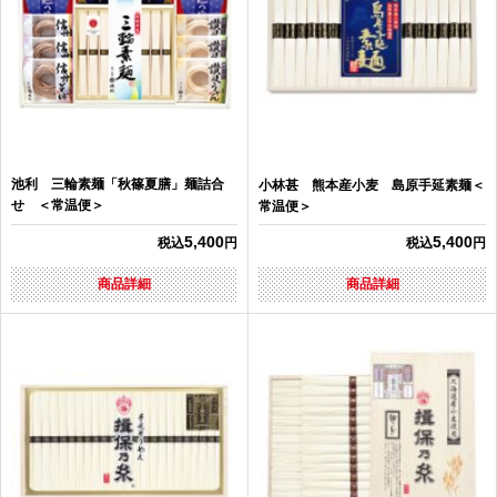
池利 三輪素麺「秋篠夏膳」麺詰合
小林甚 熊本産小麦 島原手延素麺＜
せ ＜常温便＞
常温便＞
5,400
5,400
税込
円
税込
円
商品詳細
商品詳細