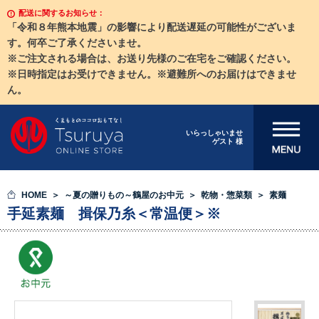
配送に関するお知らせ：
「令和８年熊本地震」の影響により配送遅延の可能性がございま
す。何卒ご了承くださいませ。
※ご注文される場合は、お送り先様のご在宅をご確認ください。
※日時指定はお受けできません。※避難所へのお届けはできませ
ん。
メニューを開
いらっしゃいませ
ゲスト 様
く
HOME
～夏の贈りもの～鶴屋のお中元
乾物・惣菜類
素麺
手延素麺 揖保乃糸＜常温便＞※