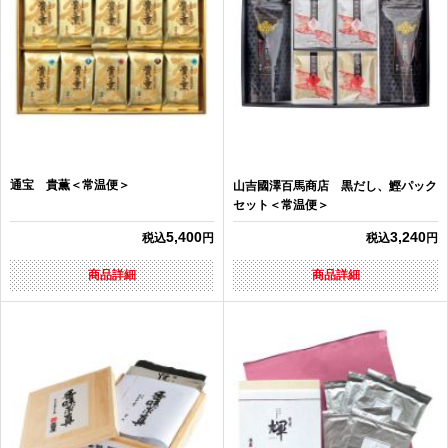
通宝 貴薫＜常温便＞
山吉國澤百馬商店 黒だし、鰹パック
セット＜常温便＞
5,400
3,240
税込
円
税込
円
商品詳細
商品詳細