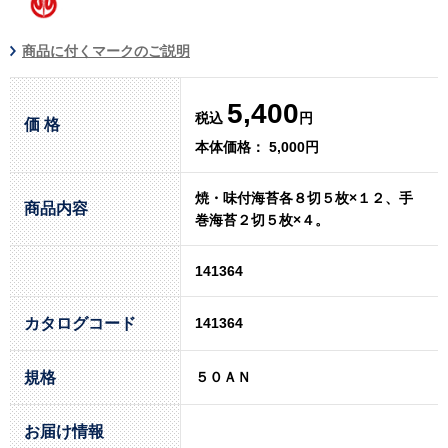
商品に付くマークのご説明
5,400
税込
円
価 格
本体価格： 5,000円
焼・味付海苔各８切５枚×１２、手
商品内容
巻海苔２切５枚×４。
141364
カタログコード
141364
規格
５０ＡＮ
お届け情報