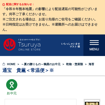
配送に関するお知らせ：
「令和８年熊本地震」の影響により配送遅延の可能性がございま
す。何卒ご了承くださいませ。
※ご注文される場合は、お送り先様のご在宅をご確認ください。
※日時指定はお受けできません。※避難所へのお届けはできませ
ん。
メニューを開
いらっしゃいませ
ゲスト 様
く
HOME
～夏の贈りもの～鶴屋のお中元
乾物・惣菜類
海苔
通宝 貴薫＜常温便＞※