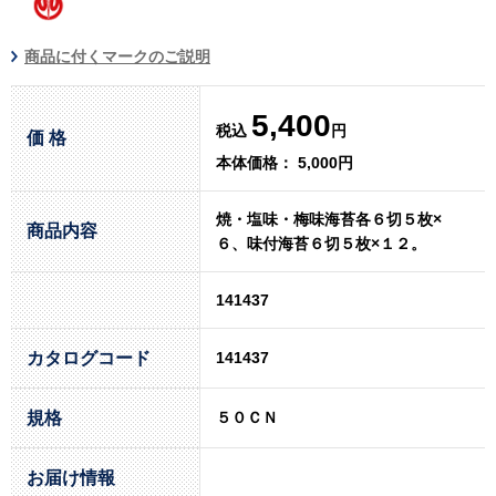
商品に付くマークのご説明
5,400
税込
円
価 格
本体価格： 5,000円
焼・塩味・梅味海苔各６切５枚×
商品内容
６、味付海苔６切５枚×１２。
141437
カタログコード
141437
規格
５０ＣＮ
お届け情報