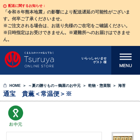
配送に関するお知らせ：
「令和８年熊本地震」の影響により配送遅延の可能性がございま
す。何卒ご了承くださいませ。
※ご注文される場合は、お送り先様のご在宅をご確認ください。
※日時指定はお受けできません。※避難所へのお届けはできませ
ん。
メニューを開
いらっしゃいませ
ゲスト 様
く
HOME
～夏の贈りもの～鶴屋のお中元
乾物・惣菜類
海苔
通宝 貴薫＜常温便＞※