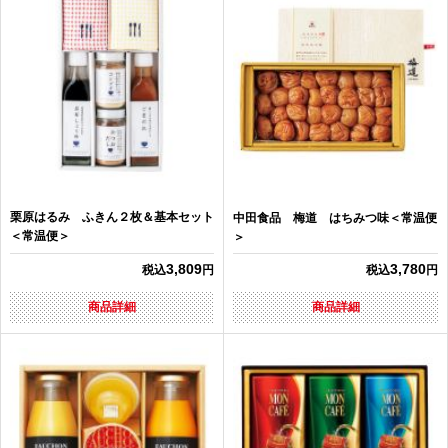
栗原はるみ ふきん２枚＆基本セット
中田食品 梅道 はちみつ味＜常温便
＜常温便＞
＞
3,809
3,780
税込
円
税込
円
商品詳細
商品詳細