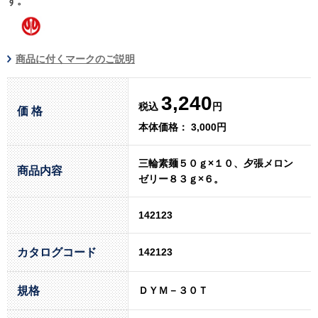
す。
商品に付くマークのご説明
3,240
税込
円
価 格
本体価格： 3,000円
三輪素麺５０ｇ×１０、夕張メロン
商品内容
ゼリー８３ｇ×６。
142123
カタログコード
142123
規格
ＤＹＭ－３０Ｔ