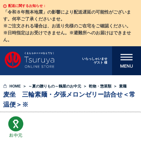
配送に関するお知らせ：
「令和８年熊本地震」の影響により配送遅延の可能性がございま
す。何卒ご了承くださいませ。
※ご注文される場合は、お送り先様のご在宅をご確認ください。
※日時指定はお受けできません。※避難所へのお届けはできませ
ん。
メニューを開
いらっしゃいませ
ゲスト 様
く
HOME
～夏の贈りもの～鶴屋のお中元
乾物・惣菜類
素麺
麦坐 三輪素麺・夕張メロンゼリー詰合せ＜常
温便＞※