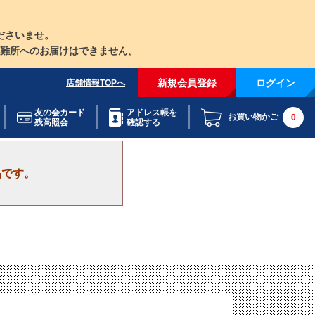
ださいませ。
難所へのお届けはできません。
新規会員登録
ログイン
店舗情報TOPへ
友の会カード
アドレス帳を
お買い物かご
0
残高照会
確認する
品です。