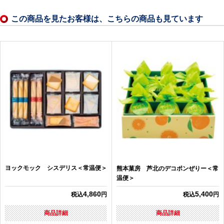
この商品を見たお客様は、こちらの商品も見ています
ヨックモック シスデリス＜常温便＞
熊本菓房 芦北のデコポンぜりー＜常
温便＞
4,860
5,400
税込
円
税込
円
商品詳細
商品詳細