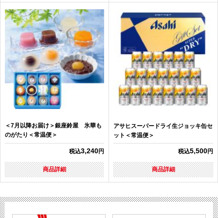
＜7月以降お届け＞銀座鈴屋 氷華も
アサヒスーパードライ生ジョッキ缶セ
のがたり＜常温便＞
ット＜常温便＞
3,240
5,500
税込
円
税込
円
商品詳細
商品詳細