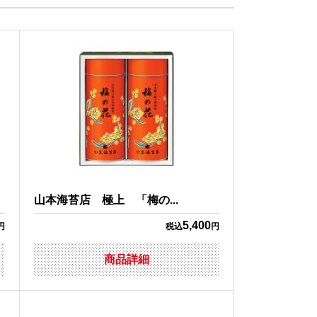
山本海苔店 極上 「梅の...
5,400
円
税込
円
商品詳細