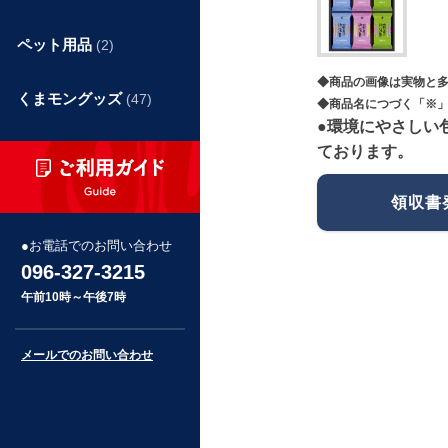
ペット用品
(2)
◆商品の画像は実物と
くまモングッズ
(47)
◆商品名につづく「※」
●環境にやさしい
ております。
領収書
お電話でのお問い合わせ
096-327-3215
午前10時～午後7時
メールでのお問い合わせ