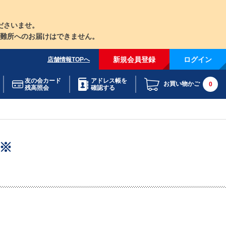
ださいませ。
難所へのお届けはできません。
新規会員登録
ログイン
店舗情報TOPへ
友の会カード
アドレス帳を
お買い物かご
0
残高照会
確認する
※