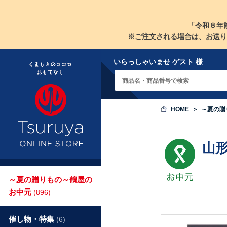
「令和８年
※ご注文される場合は、お送り
いらっしゃいませ ゲスト 様
HOME
～夏の贈
山
～夏の贈りもの～鶴屋の
お中元
(896)
催し物・特集
(6)