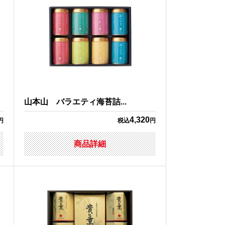
山本山 バラエティ海苔詰...
4,320
円
税込
円
商品詳細