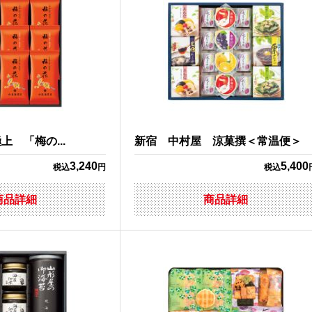
 「梅の...
新宿 中村屋 涼菓撰＜常温便＞
3,240
5,400
税込
円
税込
商品詳細
商品詳細