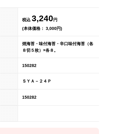
3,240
税込
円
(本体価格： 3,000円)
焼海苔・味付海苔・辛口味付海苔（各
８切５枚）×各８。
150282
ＳＹＡ－２４Ｐ
150282