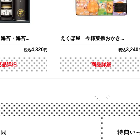
苔・海苔...
えくぼ屋 今様菓撰おかき...
4,320
3,240
税込
円
税込
商品詳細
商品詳細