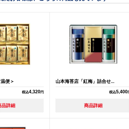
常温便＞
山本海苔店「紅梅」詰合せ...
4,320
5,400
税込
円
税込
商品詳細
商品詳細