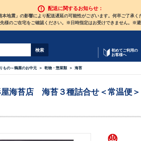
配送に関するお知らせ：
熊本地震」の影響により配送遅延の可能性がございます。何卒ご了承く
先様のご在宅をご確認ください。※日時指定はお受けできません。※避
初めてご利用の
お客様へ
りもの～鶴屋のお中元
乾物・惣菜類
海苔
形屋海苔店 海苔３種詰合せ＜常温便＞