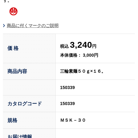
す。
商品に付くマークのご説明
3,240
税込
円
価 格
本体価格： 3,000円
商品内容
三輪素麺５０ｇ×１６。
150339
カタログコード
150339
規格
ＭＳＫ－３０
お届け情報