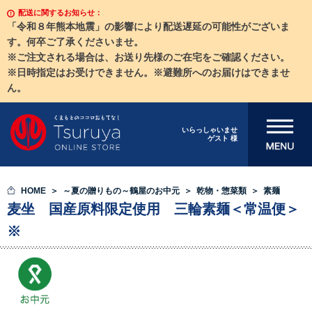
配送に関するお知らせ：
「令和８年熊本地震」の影響により配送遅延の可能性がございま
す。何卒ご了承くださいませ。
※ご注文される場合は、お送り先様のご在宅をご確認ください。
※日時指定はお受けできません。※避難所へのお届けはできませ
ん。
メニューを開
いらっしゃいませ
ゲスト 様
く
HOME
～夏の贈りもの～鶴屋のお中元
乾物・惣菜類
素麺
麦坐 国産原料限定使用 三輪素麺＜常温便＞
※