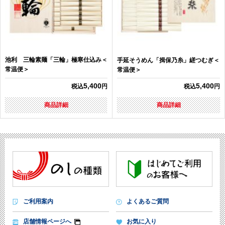
池利 三輪素麺「三輪」極寒仕込み＜
手延そうめん「揖保乃糸」縒つむぎ＜
常温便＞
常温便＞
5,400
5,400
税込
円
税込
円
商品詳細
商品詳細
ご利用案内
よくあるご質問
店舗情報ページへ
お気に入り