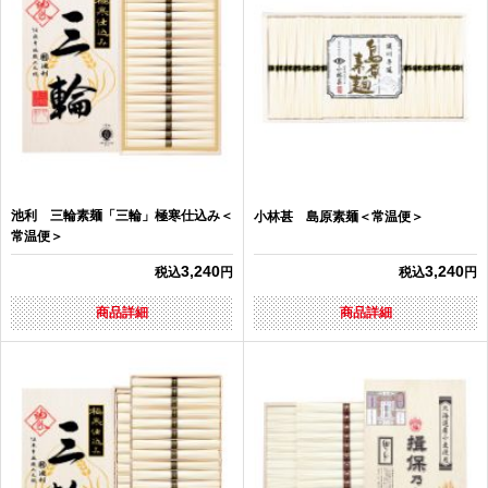
池利 三輪素麺「三輪」極寒仕込み＜
小林甚 島原素麺＜常温便＞
常温便＞
3,240
3,240
税込
円
税込
円
商品詳細
商品詳細