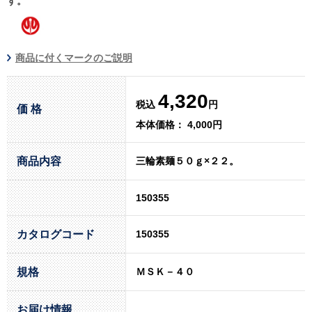
す。
商品に付くマークのご説明
4,320
税込
円
価 格
本体価格： 4,000円
商品内容
三輪素麺５０ｇ×２２。
150355
カタログコード
150355
規格
ＭＳＫ－４０
お届け情報