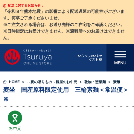
配送に関するお知らせ：
「令和８年熊本地震」の影響により配送遅延の可能性がございま
す。何卒ご了承くださいませ。
※ご注文される場合は、お送り先様のご在宅をご確認ください。
※日時指定はお受けできません。※避難所へのお届けはできませ
ん。
メニューを開
いらっしゃいませ
ゲスト 様
く
HOME
～夏の贈りもの～鶴屋のお中元
乾物・惣菜類
素麺
麦坐 国産原料限定使用 三輪素麺＜常温便＞
※