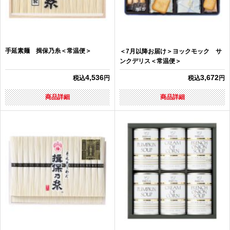
手延素麺 揖保乃糸＜常温便＞
＜7月以降お届け＞ヨックモック サ
ンクデリス＜常温便＞
4,536
3,672
税込
円
税込
円
商品詳細
商品詳細