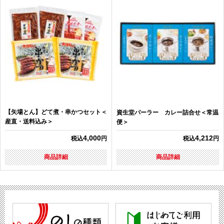
【矢場とん】どて煮・串かつセット＜
資生堂パーラー カレー詰合せ＜常温
産直・送料込み＞
便＞
4,000
4,212
税込
円
税込
円
商品詳細
商品詳細