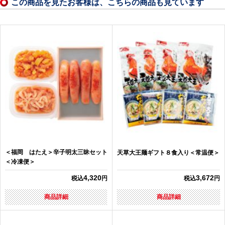
この商品を見たお客様は、こちらの商品も見ています
＜福岡 はたえ＞辛子明太三昧セット
天草大王麺ギフト８食入り＜常温便＞
＜冷凍便＞
4,320
3,672
税込
円
税込
円
商品詳細
商品詳細