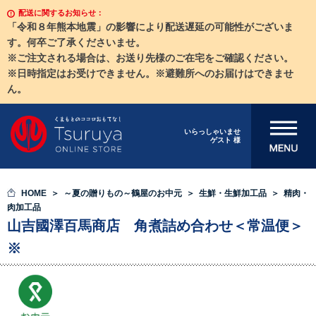
配送に関するお知らせ：
「令和８年熊本地震」の影響により配送遅延の可能性がございま
す。何卒ご了承くださいませ。
※ご注文される場合は、お送り先様のご在宅をご確認ください。
※日時指定はお受けできません。※避難所へのお届けはできませ
ん。
メニューを開
いらっしゃいませ
ゲスト 様
く
HOME
～夏の贈りもの～鶴屋のお中元
生鮮・生鮮加工品
精肉・
肉加工品
山吉國澤百馬商店 角煮詰め合わせ＜常温便＞
※