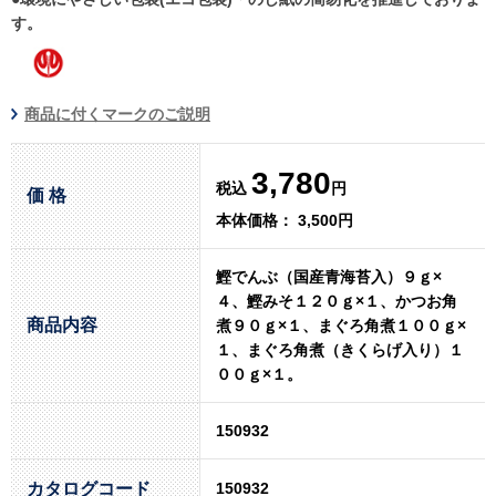
す。
商品に付くマークのご説明
3,780
税込
円
価 格
本体価格： 3,500円
鰹でんぶ（国産青海苔入）９ｇ×
４、鰹みそ１２０ｇ×１、かつお角
商品内容
煮９０ｇ×１、まぐろ角煮１００ｇ×
１、まぐろ角煮（きくらげ入り）１
００ｇ×１。
150932
カタログコード
150932