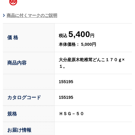
商品に付くマークのご説明
5,400
税込
円
価 格
本体価格： 5,000円
大分産原木乾椎茸どんこ１７０ｇ×
商品内容
１。
155195
カタログコード
155195
規格
ＨＳＧ－５０
お届け情報