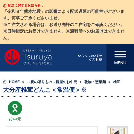
配送に関するお知らせ：
「令和８年熊本地震」の影響により配送遅延の可能性がございま
す。何卒ご了承くださいませ。
※ご注文される場合は、お送り先様のご在宅をご確認ください。
※日時指定はお受けできません。※避難所へのお届けはできませ
ん。
メニューを開
いらっしゃいませ
ゲスト 様
く
HOME
～夏の贈りもの～鶴屋のお中元
乾物・惣菜類
椎茸
大分産椎茸どんこ＜常温便＞※