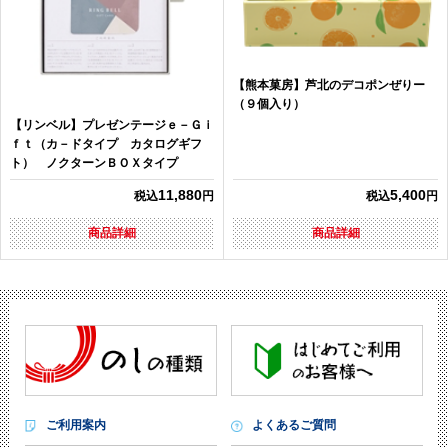
【熊本菓房】芦北のデコポンぜりー
（９個入り）
【リンベル】プレゼンテージｅ－Ｇｉ
ｆｔ（カ－ドタイプ カタログギフ
ト） ノクターンＢＯＸタイプ
11,880
5,400
税込
円
税込
円
商品詳細
商品詳細
ご利用案内
よくあるご質問