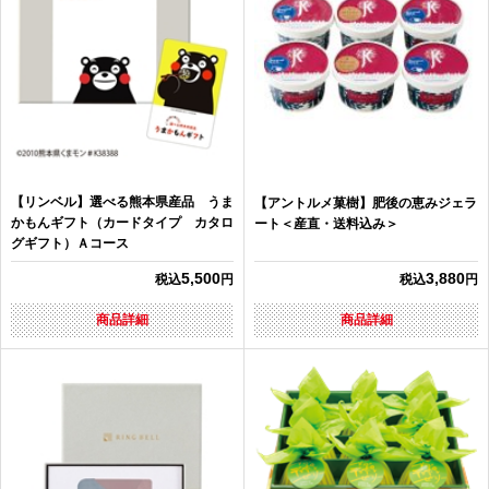
【リンベル】選べる熊本県産品 うま
【アントルメ菓樹】肥後の恵みジェラ
かもんギフト（カードタイプ カタロ
ート＜産直・送料込み＞
グギフト）Ａコース
5,500
3,880
税込
円
税込
円
商品詳細
商品詳細