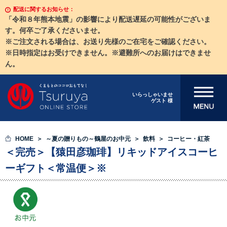
配送に関するお知らせ：
「令和８年熊本地震」の影響により配送遅延の可能性がございま
す。何卒ご了承くださいませ。
※ご注文される場合は、お送り先様のご在宅をご確認ください。
※日時指定はお受けできません。※避難所へのお届けはできませ
ん。
メニューを開
いらっしゃいませ
ゲスト 様
く
HOME
～夏の贈りもの～鶴屋のお中元
飲料
コーヒー・紅茶
＜完売＞【猿田彦珈琲】リキッドアイスコーヒ
ーギフト＜常温便＞※