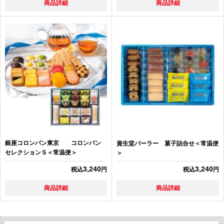
商品詳細
商品詳細
銀座コロンバン東京 コロンバン
資生堂パーラー 菓子詰合せ＜常温便
セレクションＳ＜常温便＞
＞
3,240
3,240
税込
円
税込
円
商品詳細
商品詳細