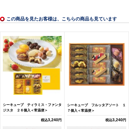
この商品を見たお客様は、こちらの商品も見ています
シーキューブ ティラミス・ファンタ
シーキューブ フルッタアソート １
ジスタ ２６個入＜常温便＞
７個入＜常温便＞
3,240
3,240
税込
円
税込
円