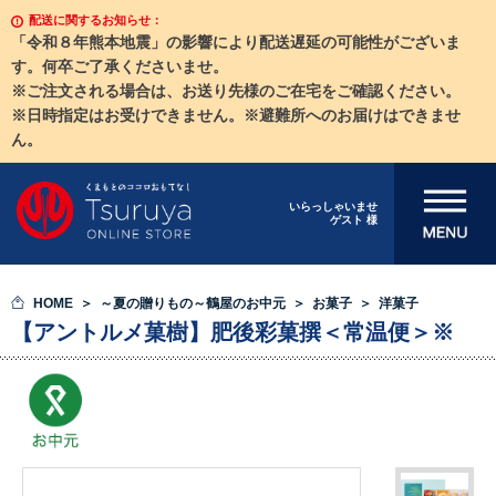
配送に関するお知らせ：
「令和８年熊本地震」の影響により配送遅延の可能性がございま
す。何卒ご了承くださいませ。
※ご注文される場合は、お送り先様のご在宅をご確認ください。
※日時指定はお受けできません。※避難所へのお届けはできませ
ん。
メニューを開
いらっしゃいませ
ゲスト 様
く
HOME
～夏の贈りもの～鶴屋のお中元
お菓子
洋菓子
【アントルメ菓樹】肥後彩菓撰＜常温便＞※