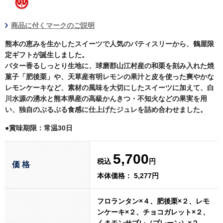
商品に付くマークのご説明
熊本の恵みを生かしたスイーツで人気のパティスリーから、鶴屋限
定ギフトが誕生しました。
バター香るしっとり生地に、球磨郡山江村産の和栗を刻み入れた焼
菓子「肥後栗」や、天草産有明レモンの果汁と皮を使った爽やかな
レモンケーキなど、素材の風味を大切にしたスイーツに加えて、白
川水源の湧水と熊本県産の高級かんきつ・不知火などの果実を用
い、独自のぷるぷる食感に仕上げたジュレを詰め合わせました。
●賞味期限：常温30日
5,700
税込
円
価 格
本体価格： 5,277円
フロランタン×４、肥後栗×２、レモ
ンケーキ×２、チョコガレット×２、
くまモンサブレ（プレーン）×２、