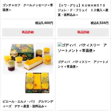
ゴンチャロフ クールメッセージ＜常
【トワ・グリュ】ＫＵＭＡＭＯＴＯ
温便＞
ジュレ・ド・フリュイ １２個入＜産
直・送料込み＞
5,400
6,534
税込
円
税込
円
商品詳細
商品詳細
ゴディバ パティスリー アソートメ
ント＜常温便＞
ピエール・エルメ・パリ グルマンデ
ィーズ デテ＜産直・送料込み＞