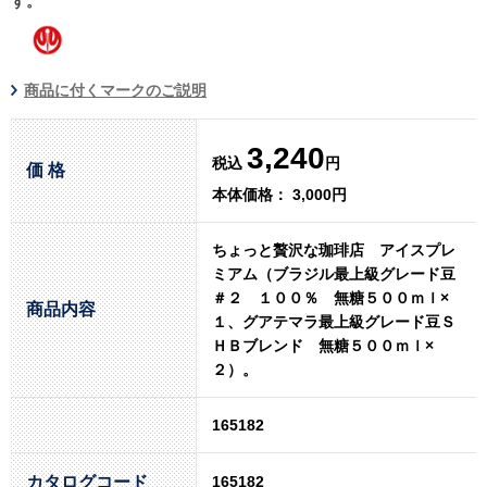
す。
商品に付くマークのご説明
3,240
税込
円
価 格
本体価格： 3,000円
ちょっと贅沢な珈琲店 アイスプレ
ミアム（ブラジル最上級グレード豆
＃２ １００％ 無糖５００ｍｌ×
商品内容
１、グアテマラ最上級グレード豆Ｓ
ＨＢブレンド 無糖５００ｍｌ×
２）。
165182
カタログコード
165182