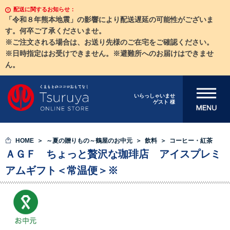
配送に関するお知らせ：
「令和８年熊本地震」の影響により配送遅延の可能性がございま
す。何卒ご了承くださいませ。
※ご注文される場合は、お送り先様のご在宅をご確認ください。
※日時指定はお受けできません。※避難所へのお届けはできませ
ん。
メニューを開
いらっしゃいませ
ゲスト 様
く
HOME
～夏の贈りもの～鶴屋のお中元
飲料
コーヒー・紅茶
ＡＧＦ ちょっと贅沢な珈琲店 アイスプレミ
アムギフト＜常温便＞※