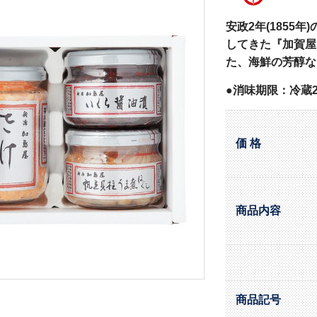
安政2年(1855
してきた『加賀屋
た、海鮮の芳醇な
●消味期限：冷蔵2
価 格
商品内容
商品記号