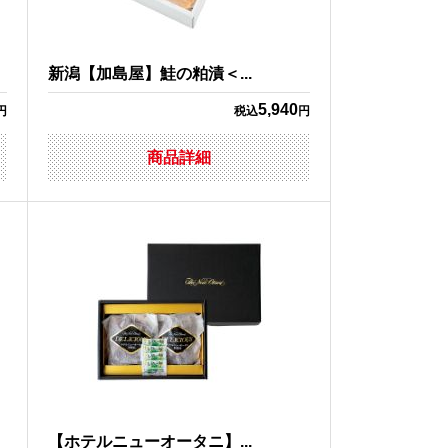
新潟【加島屋】鮭の粕漬＜...
5,940
円
税込
円
商品詳細
【ホテルニューオータニ】...