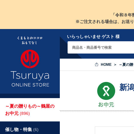
「令和８年
※ご注文される場合は、お送り
いらっしゃいませ ゲスト 様
HOME
～夏の贈
新
～夏の贈りもの～鶴屋の
お中元
(896)
催し物・特集
(6)