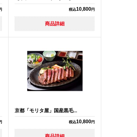
10,800
円
税込
円
商品詳細
京都「モリタ屋」国産黒毛...
10,800
円
税込
円
商品詳細