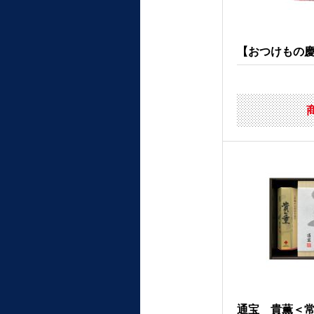
【おつけもの慶】
通宝 貴薫＜