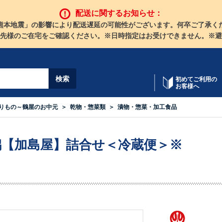
配送に関するお知らせ：
熊本地震」の影響により配送遅延の可能性がございます。何卒ご了承く
先様のご在宅をご確認ください。※日時指定はお受けできません。※避
初めてご利用の
お客様へ
りもの～鶴屋のお中元
乾物・惣菜類
漬物・惣菜・加工食品
潟【加島屋】詰合せ＜冷蔵便＞※