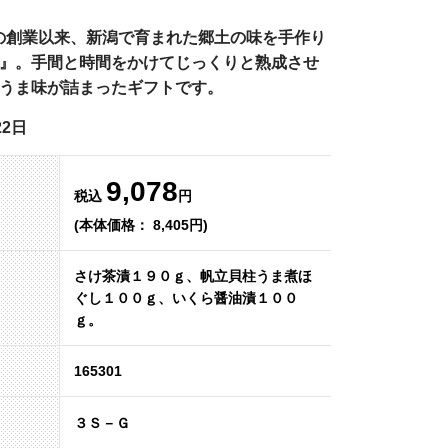
年)の創業以来、新潟で育まれた郷土の味を手作り
』。手間と時間をかけてじっくりと熟成させ
うま味が詰まったギフトです。
2日
9,078
税込
円
(本体価格： 8,405円)
さけ茶漬１９０ｇ、帆立貝柱うま煮ほ
ぐし１００ｇ、いくら醤油漬１００
ｇ。
165301
３Ｓ－Ｇ