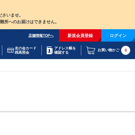
ださいませ。
難所へのお届けはできません。
新規会員登録
ログイン
店舗情報TOPへ
友の会カード
アドレス帳を
お買い物かご
0
残高照会
確認する