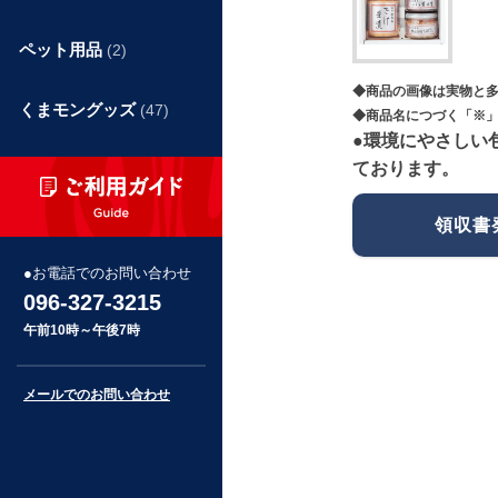
ペット用品
(2)
◆商品の画像は実物と
くまモングッズ
(47)
◆商品名につづく「※」
●環境にやさしい
ております。
領収書
お電話でのお問い合わせ
096-327-3215
午前10時～午後7時
メールでのお問い合わせ