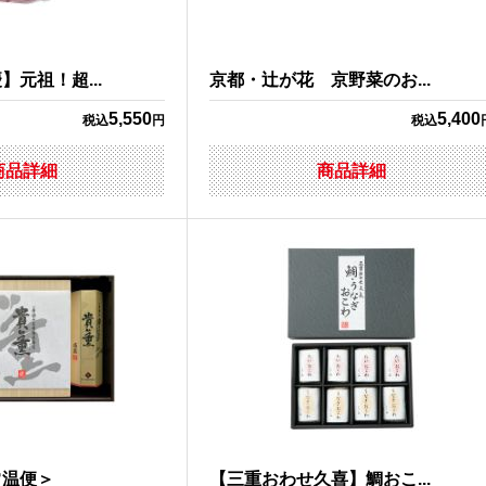
元祖！超...
京都・辻が花 京野菜のお...
5,550
5,400
税込
円
税込
商品詳細
商品詳細
常温便＞
【三重おわせ久喜】鯛おこ...