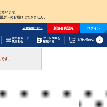
ださいませ。
難所へのお届けはできません。
新規会員登録
ログイン
店舗情報TOPへ
友の会カード
アドレス帳を
お買い物かご
0
残高照会
確認する
品です。