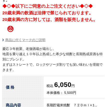
す。
◆◇◆以下にご同意の上ご注文ください◆◇◆
20歳未満の飲酒は法律で禁じられております。
20歳未満の方に対しては、酒類を販売しません。
商品に付くマークのご説明
慶応３年創業、老舗酒蔵が蔵出し。
地震を乗り越え１０年以上熟成した希少な焼酎と長期熟成原酒を特
別にブレンド。
まずはストレートで、ロックやソーダ割りでも深い味わいを堪能で
きます。
6,050
税込
円
価 格
本体価格： 5,500円
商品内容
長期貯蔵米焼酎 ７２０ｍｌ×１。