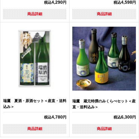
4,290
4,598
税込
円
税込
円
商品詳細
商品詳細
瑞鷹 夏酒・原酒セット＜産直・送料
瑞鷹 蔵元特撰のみくらべセット＜産
込み＞
直・送料込み＞
4,780
6,300
税込
円
税込
円
商品詳細
商品詳細