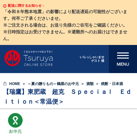
配送に関するお知らせ：
「令和８年熊本地震」の影響により配送遅延の可能性がございま
す。何卒ご了承くださいませ。
※ご注文される場合は、お送り先様のご在宅をご確認ください。
※日時指定はお受けできません。※避難所へのお届けはできませ
ん。
メニューを開
いらっしゃいませ
ゲスト 様
く
HOME
～夏の贈りもの～鶴屋のお中元
酒類
焼酎・日本酒
【瑞鷹】東肥蔵 超克 Ｓｐｅｃｉａｌ Ｅｄ
ｉｔｉｏｎ＜常温便＞