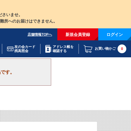
ださいませ。
難所へのお届けはできません。
新規会員登録
ログイン
店舗情報TOPへ
友の会カード
アドレス帳を
お買い物かご
0
残高照会
確認する
品です。