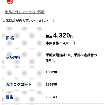
商品に付くマークのご説明
人気商品が再入荷いたしました！！
4,320
税込
円
価 格
本体価格： 4,000円
手延素麺曲麺×６、手延べ素麺雪の
商品内容
糸×５。
166898
カタログコード
166898
規格
Ｓ－４０