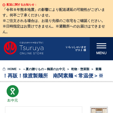
配送に関するお知らせ：
「令和８年熊本地震」の影響により配送遅延の可能性がございま
す。何卒ご了承くださいませ。
※ご注文される場合は、お送り先様のご在宅をご確認ください。
※日時指定はお受けできません。※避難所へのお届けはできませ
ん。
メニューを開
いらっしゃいませ
ゲスト 様
く
HOME
～夏の贈りもの～鶴屋のお中元
乾物・惣菜類
素麺
！再販！猿渡製麺所 南関素麺＜常温便＞※