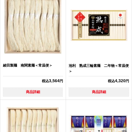
綾田製麺 南関素麺＜常温便＞
池利 熟成三輪素麺 二年物＜常温便
＞
3,564
4,320
税込
円
税込
円
商品詳細
商品詳細