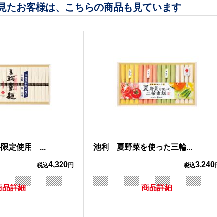
見たお客様は、こちらの商品も見ています
定使用 ...
池利 夏野菜を使った三輪...
4,320
3,240
税込
円
税込
商品詳細
商品詳細