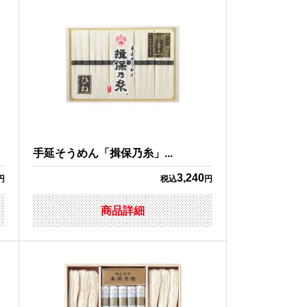
手延そうめん「揖保乃糸」...
3,240
円
税込
円
商品詳細