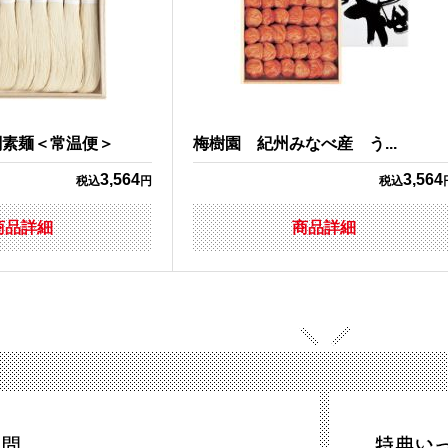
関素麺＜常温便＞
梅樹園 紀州みなべ産 う...
3,564
3,564
税込
円
税込
商品詳細
商品詳細