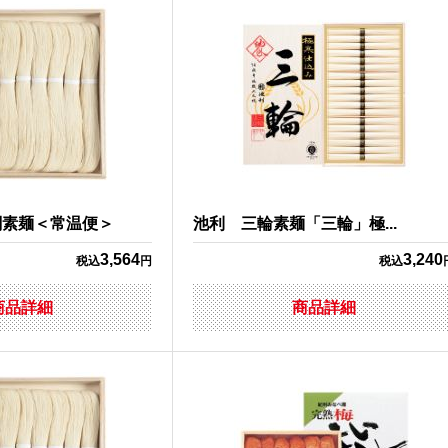
関素麺＜常温便＞
池利 三輪素麺「三輪」極...
3,564
3,240
税込
円
税込
商品詳細
商品詳細