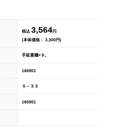
3,564
税込
円
(本体価格： 3,300円)
手延素麺×９。
166901
Ｓ－３３
166901