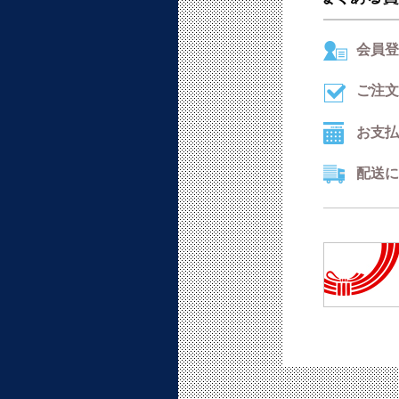
会員登
ご注文
お支払
配送に