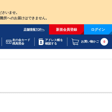
ださいませ。
難所へのお届けはできません。
新規会員登録
ログイン
店舗情報TOPへ
友の会カード
アドレス帳を
お買い物かご
0
残高照会
確認する