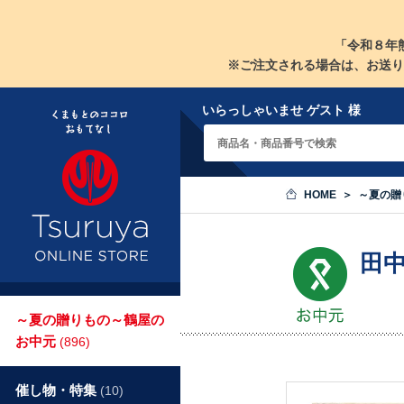
「令和８年
※ご注文される場合は、お送り
いらっしゃいませ ゲスト 様
HOME
～夏の贈
田
～夏の贈りもの～鶴屋の
お中元
(896)
催し物・特集
(10)