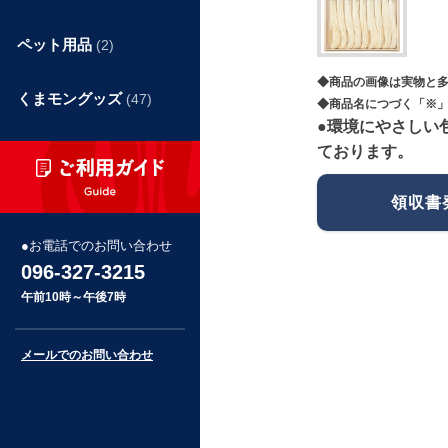
ペット用品
(2)
◆商品の画像は実物と
くまモングッズ
(47)
◆商品名につづく「※」
●環境にやさしい
ております。
領収書
お電話でのお問い合わせ
096-327-3215
午前10時～午後7時
メールでのお問い合わせ