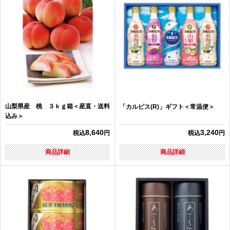
山梨県産 桃 ３ｋｇ箱＜産直・送料
「カルピス(R)」ギフト＜常温便＞
込み＞
8,640
3,240
税込
円
税込
円
商品詳細
商品詳細