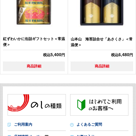
紅ずわいかに缶詰ギフトセット＜常温
山本山 海苔詰合せ「あさくさ」＜常
便＞
温便＞
5,400
6,480
税込
円
税込
円
商品詳細
商品詳細
ご利用案内
よくあるご質問