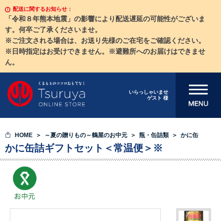
配送に関するお知らせ：
「令和８年熊本地震」の影響により配送遅延の可能性がございま
す。何卒ご了承くださいませ。
※ご注文される場合は、お送り先様のご在宅をご確認ください。
※日時指定はお受けできません。※避難所へのお届けはできませ
ん。
メニューを開
いらっしゃいませ
ゲスト 様
く
HOME
～夏の贈りもの～鶴屋のお中元
瓶・缶詰類
かに缶
かに缶詰ギフトセット＜常温便＞※