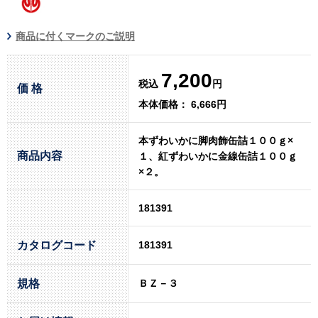
商品に付くマークのご説明
7,200
税込
円
価 格
本体価格： 6,666円
本ずわいかに脚肉飾缶詰１００ｇ×
商品内容
１、紅ずわいかに金線缶詰１００ｇ
×２。
181391
カタログコード
181391
規格
ＢＺ－３