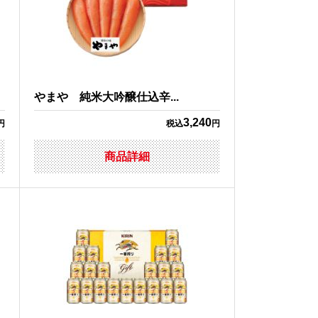
やまや 純米大吟醸仕込辛...
3,240
円
税込
円
商品詳細