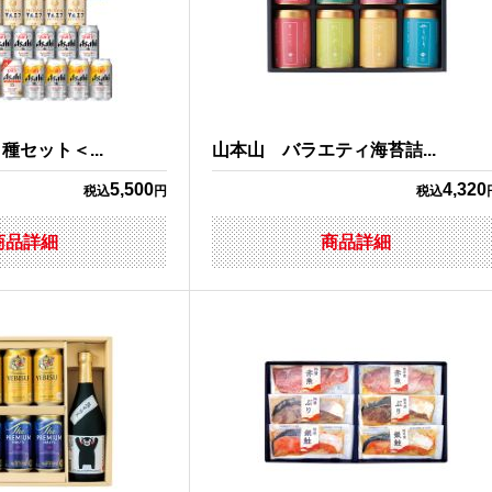
セット＜...
山本山 バラエティ海苔詰...
5,500
4,320
税込
円
税込
商品詳細
商品詳細