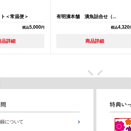
ット＜常温便＞
有明漬本舗 漬魚詰合せ（...
5,000
4,320
税込
円
税込
商品詳細
商品詳細
録について