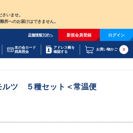
ださいませ。
難所へのお届けはできません。
新規会員登録
ログイン
店舗情報TOPへ
友の会カード
アドレス帳を
お買い物かご
0
残高照会
確認する
モルツ ５種セット＜常温便