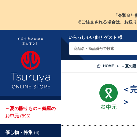
「令和８年
※ご注文される場合は、お送り
いらっしゃいませ ゲスト 様
HOME
～夏の贈
＜
＞
～夏の贈りもの～鶴屋の
お中元
(896)
催し物・特集
(6)