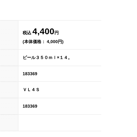
4,400
税込
円
(本体価格： 4,000円)
ビール３５０ｍｌ×１４。
183369
ＶＬ４Ｓ
183369