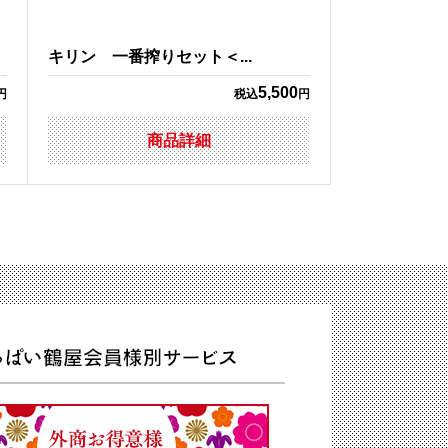
キリン 一番搾りセット＜...
5,500
円
税込
円
商品詳細