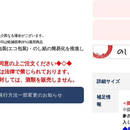
多少異なる場合がございます。
印は軽減税率(8%)適用商品
包装(エコ包装)・のし紙の簡易化を推進し
同意の上ご注文ください◆◇◆
酒は法律で禁じられております。
に対しては、酒類を販売しません。
詳細サイズ
発行方法一部変更のお知らせ
補足情
＜
報
※
参
入
◆