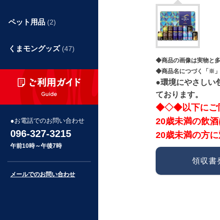
ペット用品
(2)
くまモングッズ
(47)
◆商品の画像は実物と
◆商品名につづく「※」
●環境にやさしい
ております。
◆◇◆以下にご
20歳未満の飲
お電話でのお問い合わせ
096-327-3215
20歳未満の方
午前10時～午後7時
領収書
メールでのお問い合わせ