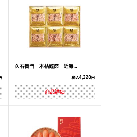
久右衛門 本枯鰹節 近海...
4,320
円
税込
円
商品詳細