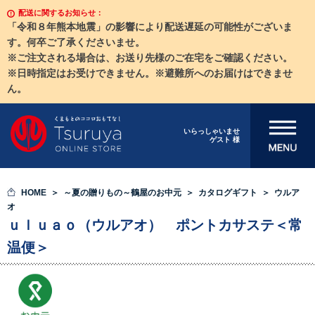
配送に関するお知らせ：
「令和８年熊本地震」の影響により配送遅延の可能性がございま
す。何卒ご了承くださいませ。
※ご注文される場合は、お送り先様のご在宅をご確認ください。
※日時指定はお受けできません。※避難所へのお届けはできませ
ん。
メニューを開
いらっしゃいませ
ゲスト 様
く
HOME
～夏の贈りもの～鶴屋のお中元
カタログギフト
ウルア
オ
ｕｌｕａｏ（ウルアオ） ポントカサステ＜常
温便＞