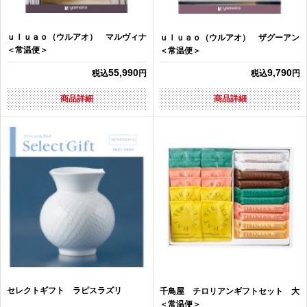
ｕｌｕａｏ（ウルアオ） マルヴィナ
ｕｌｕａｏ（ウルアオ） ザグーアン
＜常温便＞
＜常温便＞
55,990
9,790
税込
円
税込
円
商品詳細
商品詳細
セレクトギフト ラピスラズリ
千鳥屋 チロリアンギフトセット 大
＜常温便＞