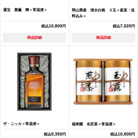
通宝 貴薫 輝＜常温便＞
岡山県産 清水白桃 ３玉＜産直・送
料込み＞
10,800
7,020
税込
円
税込
円
商品詳細
商品詳細
ザ・ニッカ＜常温便＞
福寿園 名匠茶＜常温便＞
9,350
10,800
税込
円
税込
円