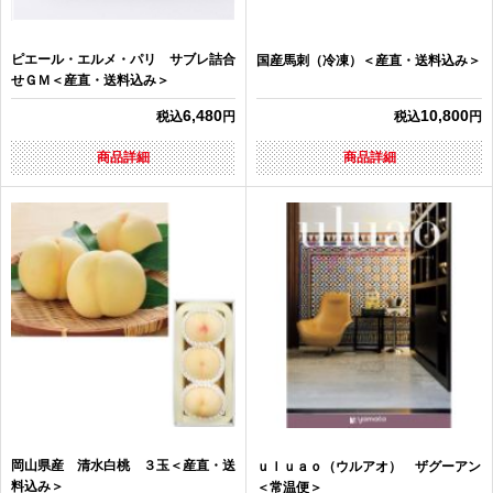
ピエール・エルメ・パリ サブレ詰合
国産馬刺（冷凍）＜産直・送料込み＞
せＧＭ＜産直・送料込み＞
6,480
10,800
税込
円
税込
円
商品詳細
商品詳細
岡山県産 清水白桃 ３玉＜産直・送
ｕｌｕａｏ（ウルアオ） ザグーアン
料込み＞
＜常温便＞