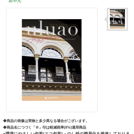
◆商品の画像は実物と多少異なる場合がございます。
◆商品名につづく「※」印は軽減税率(8%)適用商品
●環境にやさしい包装(エコ包装)・のし紙の簡易化を推進しておりま