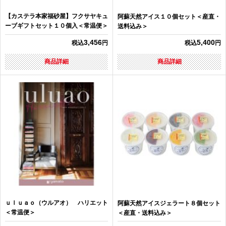
【カステラ本家福砂屋】フクサヤキュ
阿蘇天然アイス１０個セット＜産直・
ーブギフトセット１０個入＜常温便＞
送料込み＞
3,456
5,400
税込
円
税込
円
商品詳細
商品詳細
ｕｌｕａｏ（ウルアオ） ハリエット
阿蘇天然アイスジェラート８個セット
＜常温便＞
＜産直・送料込み＞