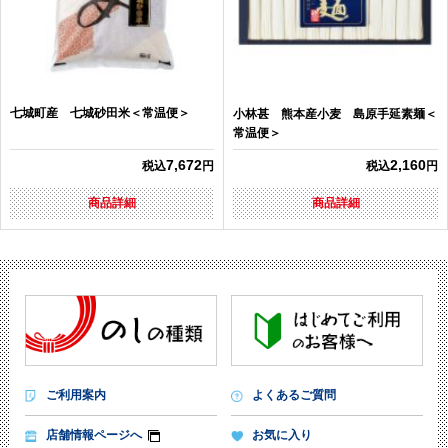
七城町産 七城砂田米＜常温便＞
小林甚 熊本産小麦 島原手延素麺＜
常温便＞
7,672
2,160
税込
円
税込
円
商品詳細
商品詳細
ご利用案内
よくあるご質問
店舗情報ページへ
お気に入り