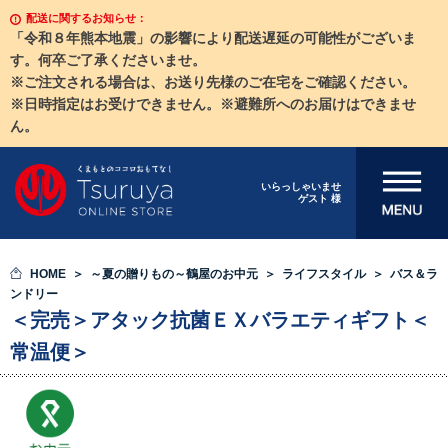
配送に関するお知らせ：
「令和８年熊本地震」の影響により配送遅延の可能性がございま
す。何卒ご了承くださいませ。
※ご注文される場合は、お送り先様のご在宅をご確認ください。
※日時指定はお受けできません。※避難所へのお届けはできませ
ん。
メニューを開
いらっしゃいませ
ゲスト 様
く
HOME
～夏の贈りもの～鶴屋のお中元
ライフスタイル
バス＆ラ
ンドリー
＜完売＞アタック抗菌ＥＸバラエティギフト＜
常温便＞