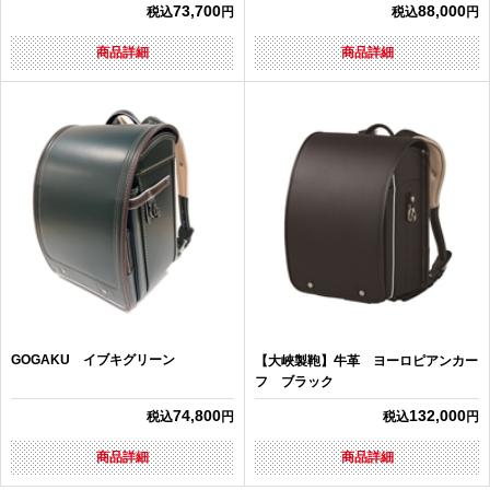
73,700
88,000
税込
円
税込
円
商品詳細
商品詳細
GOGAKU イブキグリーン
【大峽製鞄】牛革 ヨーロピアンカー
フ ブラック
74,800
132,000
税込
円
税込
円
商品詳細
商品詳細